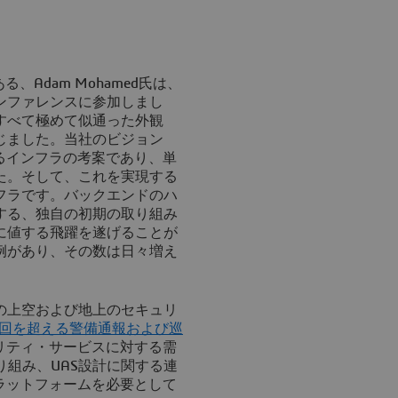
、Adam Mohamed氏は、
ンファレンスに参加しまし
すべて極めて似通った外観
じました。当社のビジョン
るインフラの考案であり、単
た。そして、これを実現する
フラです。バックエンドのハ
する、独自の初期の取り組み
に値する飛躍を遂げることが
例があり、その数は日々増え
級の上空および地上のセキュリ
00回を超える警備通報および巡
リティ・サービスに対する需
り組み、UAS設計に関する連
ラットフォームを必要として