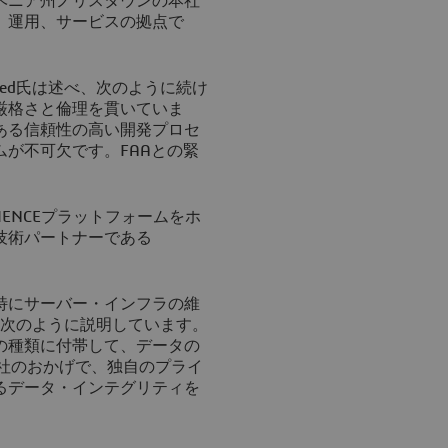
ベニア州ノリスタウンの本社
、運用、サービスの拠点で
ed氏は述べ、次のように続け
厳格さと倫理を貫いていま
ある信頼性の高い開発プロセ
ォームが不可欠です。FAAとの緊
ERIENCEプラットフォームをホ
技術パートナーである
特にサーバー・インフラの維
、次のように説明しています。
の種類に付帯して、データの
A社のおかげで、独自のプライ
るデータ・インテグリティを