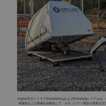
Asylon社のハイテクDroneSentryおよびDroneDogシス
視報告および警備を自動化して、セキュリティ警告や侵害を主