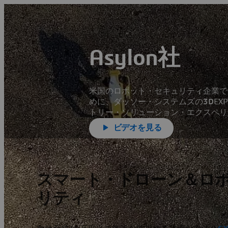
Asylon社
米国のロボット・セキュリティ企業で
めに、ダッソー・システムズの
3D
EX
トリー・ソリューション・エクスペリ
ビデオを見る
スマート・ドローン＆ロ
リティ