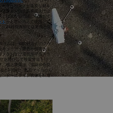
O Logistics社
など、グローバ
・セキュリティが重要な鍵を
や監視カメラの規模拡大では
来とは異なる方法に転換して
ット
を上空や地上で使用して
て、24時間体制で従業員と資
Dogシステムは、GXO社などのクラ
セキュリティ警告や侵害を主
カメラおよび電気光学カメラ
地上空を飛行して視覚警備を行っ
す。地上警備は、遠隔操作型
回すると同時に、数百マイルから
センターにライブ映像を転送