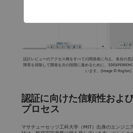
設計レビューのアクセス権をすべての関係者に与え、各自の見
障害を排除して開発を次の段階に進めるために、3DEXPERIE
います。(Image © Asylon)
認証に向けた信頼性およ
プロセス
マサチューセッツ工科大学（MIT）出身のエンジニアに