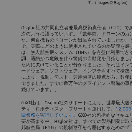
す。(Images © Asylon)
Asylon社の共同創立者兼最高技術責任者（CTO）である
次のように語っています。「数年前、ドローンのカ
た。何百機ものドローンが出品されていましたが、
で、実際にどのように使用されているのか疑問を感
は、無人航空機システム（UAS）を有益に利用でき
調、過酷かつ危険を伴う警備の自動化を目指しまし
ために欠けていることが分かりました。それはイン
ードウェア、ソフトウェア、インフラをすべて構築
により、規制、テスト、運用頻度の観点から、数年
できました。すでに数万件のクライアント警備の事
続けています。」
GXO社は、Asylon社のサポートにより、世界最大
ティ・ロボティスク・フリートを運用して、
12,0
回業務を実行しています。
GXO社の包括的なセキュ
要が高まる中、Asylon社は、すべての製品開発に取
邦航空局（FAA）の規制遵守を合理化するためのプ