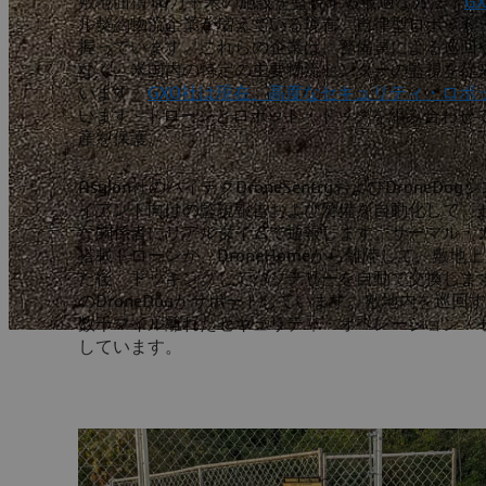
敷地面積10万平米の施設を監視する最適な方法？
GX
ル契約物流企業が増えている現在、自律型ロボット
握っています。これらの企業は、警備員による巡回
なく、米国内の特定の主要物流センターの監視を従
います。
GXO社は現在、高度なセキュリティ・ロボ
います - ドローンとロボット・ドッグを組み合わせ
産を保護。
Asylon社のハイテクDroneSentryおよびDrone
イアント向けの監視報告および警備を自動化して、
な関係者にリアルタイムで通報します。サーマル・
搭載ドローンが、DroneHomeから離陸して、敷
た後、ドッキングしてバッテリーを自動で交換しま
のDroneDogがサポートしています。敷地内を巡
数千マイル離れたセキュリティ・オペレーション・
しています。