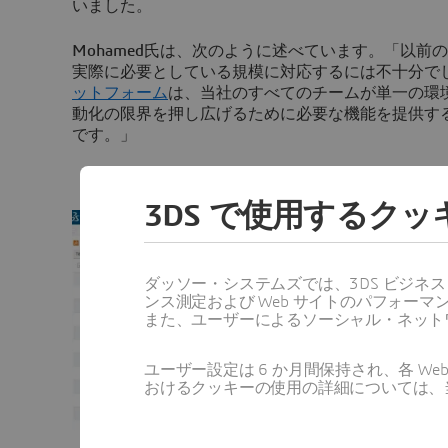
いました。
Mohamed氏は、次のように述べています。「以前
実際に必要としている規模に対応するには不十分で
ットフォーム
は、当社のすべてのチームが単一の環
動化の限界を押し広げるために必要な機能を提供す
です。」
3DS で使用するク
ダッソー・システムズでは、3DS ビジネ
ンス測定および Web サイトのパフォ
また、ユーザーによるソーシャル・ネット
ユーザー設定は 6 か月間保持され、各 
おけるクッキーの使用の詳細については、