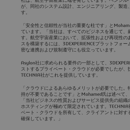
社は、航空宇宙産業に端を発しています。ペンシル
が、同社のシステム設計、エンジニアリング、製造
す。
「安全性と信頼性が当社の重要な柱です」とMoham
ています。「当社は、すべてのビジネスを通じて、
す。航空宇宙産業において、拡張性および再現性の
スを構築するには、
3D
EXPERIENCEプラットフ
密な連携および規制遵守にも役立っています。
Asylon社に求められる要件の一部として、
3D
EXP
ストするプライベート・クラウドが必要でしたが、
TECHNIA社がこれを提供しています。
「クラウドによるあらゆるメリットが必要でした。
持が不要であることです」とMohamed氏は述べて
「当社ビジネスの性質およびサービス提供先の組織
ホスティングが極めて限定されています。TECHNI
ベート・クラウドを所有して、クライアントに対す
確保しています。」