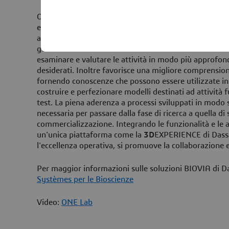
ONE Lab integra addetti, risorse, processi, dati e int
efficienza e collaborazione. La soluzione aiuta gli uten
apparecchiature di laboratorio, materiali e procedure, 
gestione unificata basata su ruoli. ONE Lab riduce il 
esaminare e valutare le attività in modo più approfondi
desiderati. Inoltre favorisce una migliore comprensione
fornendo conoscenze che possono essere utilizzate i
costruire e perfezionare modelli destinati ad attività
test. La piena aderenza a processi sviluppati in modo 
necessaria per passare dalla fase di ricerca a quella di 
commercializzazione. Integrando le funzionalità e le a
un'unica piattaforma come la
3D
EXPERIENCE di Dassa
l'eccellenza operativa, si promuove la collaborazione e
Per maggior informazioni sulle soluzioni BIOVIA di 
Systèmes per le Bioscienze
Video:
ONE Lab