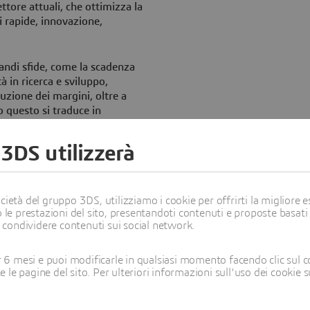
ttore attuali, che ottimizza la
ni rapide, innovazione,
randi sfide, come la scadenza
à in ricerca e sviluppo,
uzione dei margini, oltre a
o questo si traduce in
atorio digitalizzato "senza
e supportati da un sistema
 3DS utilizzerà
 un obiettivo per molte
io e all'ottimizzazione
ietà del gruppo 3DS, utilizziamo i cookie per offrirti la migliore es
 le prestazioni del sito, presentandoti contenuti e proposte basati
 investe da anni in
i condividere contenuti sui social network.
l'informatizzazione: il
io informatizzato, pienamente
ONE Lab offre un'esperienza
6 mesi e puoi modificarle in qualsiasi momento facendo clic sul c
te le pagine del sito. Per ulteriori informazioni sull'uso dei cookie 
oratorio, favorendo un
sperienza dell'utente e il