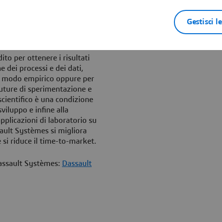
erfacce per una maggiore
Gestisci l
ti a conoscere e utilizzare
oltre a realizzare una
lavoro ridondante e consente di
to per ottenere i risultati
 dei processi e dei dati,
n modo empirico oppure per
 future di sperimentazione e
scientifico è una condizione
sviluppo e infine alla
pplicazioni di laboratorio su
ult Systèmes si migliora
 si riduce il time-to-market.
Dassault Systèmes:
Dassault