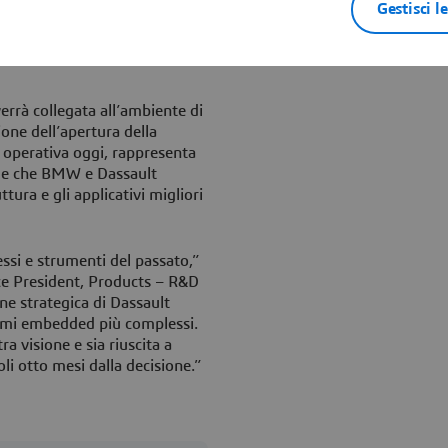
 delle funzioni dell'auto. Il
Gestisci l
enti hardware e software nel
iduzione significativa dei
errà collegata all’ambiente di
one dell’apertura della
 operativa oggi, rappresenta
ale che BMW e Dassault
tura e gli applicativi migliori
ssi e strumenti del passato,”
ce President, Products – R&D
ne strategica di Dassault
stemi embedded più complessi.
a visione e sia riuscita a
i otto mesi dalla decisione.”