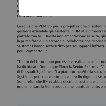
tutte le varianti dei modelli e il continuo rinnovamento
riutilizzo delle funzioni e la separazione dei compon
processo di sviluppo aiuteranno BMW a ottenere una r
costi nell'ambito E/E.
La soluzione PLM V6 per la progettazione di sistemi v
gestione aziendale già esistente in BMW, a dimostrazi
piattaforma V6. Questa implementazione riuscita, già
la prima fase di un accordo di collaborazione decenn
Systèmes hanno sottoscritto per sviluppare l’infrastrut
per il comparto E/E.
“L’auto del futuro non può essere realizzata con proce
ha dichiarato Dominique Florack, Senior Executive Vi
di Dassault Systèmes. “La piattaforma V6 è la soluzio
Systèmes per creare e simulare a livello digitale i si
Sono felice che BMW abbia deciso di sostenere la nostr
implementare la V6 in produzione, puntualmente, a sol