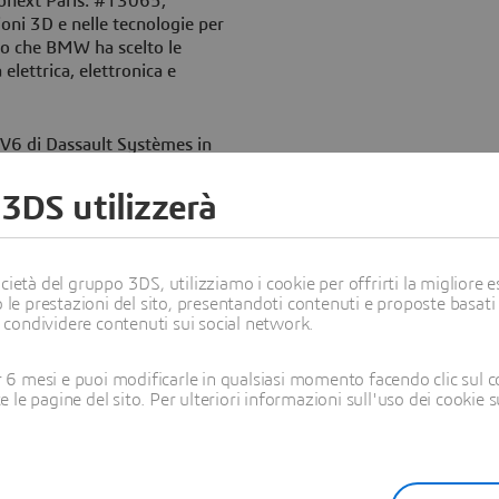
onext Paris: #13065,
ioni 3D e nelle tecnologie per
to che BMW ha scelto le
elettrica, elettronica e
e V6 di Dassault Systèmes in
pia dotazione di funzionalità
 sistemi.
 3DS utilizzerà
n for Automotive (AIDA), BMW
amente integrato per
ietà del gruppo 3DS, utilizziamo i cookie per offrirti la migliore es
tori del processo E/E,
 le prestazioni del sito, presentandoti contenuti e proposte basati
re per i clienti di BMW.
i condividere contenuti sui social network.
ella proprietà intellettuale
nzioni implementabili
6 mesi e puoi modificarle in qualsiasi momento facendo clic sul c
ei sistemi e il rilascio della
te le pagine del sito. Per ulteriori informazioni sull'uso dei cookie 
are.
tà dei futuri sistemi
un’architettura master per