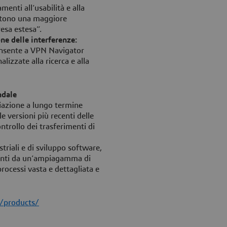
amenti all’usabilità e alla
entono una maggiore
resa estesa”.
ne delle interferenze:
consente a VPN Navigator
lizzate alla ricerca e alla
ndale
viazione a lungo termine
e versioni più recenti delle
trollo dei trasferimenti di
riali e di sviluppo software,
ivanti da un’ampiagamma di
rocessi vasta e dettagliata e
/products/