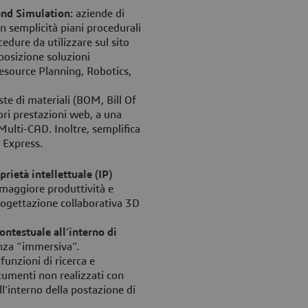
nd Simulation:
aziende di
 semplicità piani procedurali
edure da utilizzare sul sito
osizione soluzioni
Resource Planning, Robotics,
iste di materiali (BOM, Bill Of
ori prestazioni web, a una
Multi-CAD. Inoltre, semplifica
i Express.
prietà intellettuale (IP)
maggiore produttività e
progettazione collaborativa 3D
ontestuale all’interno di
enza “immersiva”.
:
funzioni di ricerca e
cumenti non realizzati con
l’interno della postazione di