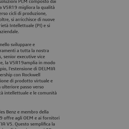
i soluzioni PLM composto dai
V5R19 migliora la qualità
rso cicli di produzione,
ltre, si arricchisce di nuove
ietà Intellettuale (PI) e si
aziendale.
nello sviluppare e
ramenti a tutta la nostra
 senior executive vice
tre, la V5R19amplia in modo
empio, l’estensione di DELMIA
nership con Rockwell
one di prodotto virtuale e
 ulteriore passo verso
tà intellettuale e le comunità
des Benz e membro della
 offre agli OEM e ai fornitori
TIA V5. Questo semplifica la