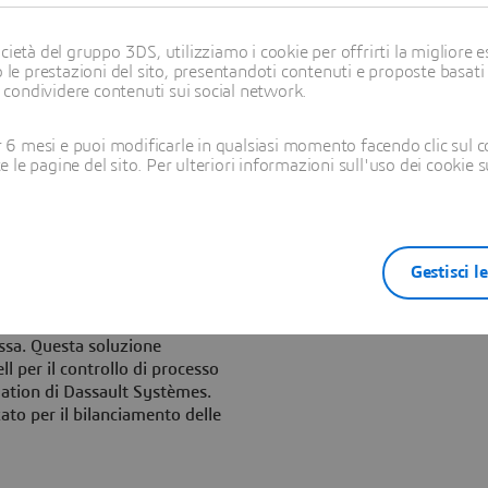
ione e l’ingegnerizzazione delle
ietà del gruppo 3DS, utilizziamo i cookie per offrirti la migliore es
 le prestazioni del sito, presentandoti contenuti e proposte basati
i condividere contenuti sui social network.
oduzione
Manufacturing hub e 3DVIA
ruzioni e delle procedure
6 mesi e puoi modificarle in qualsiasi momento facendo clic sul c
 e delle procedure che
te le pagine del sito. Per ulteriori informazioni sull'uso dei cookie 
 la garanzia di operare sempre
Rockwell Automation:
offre
a e ingegnerizzazione dei
Gestisci l
o, questa integrazione
ingegneri di controllo di
a a punto della produzione e
ssa. Questa soluzione
 per il controllo di processo
tion di Dassault Systèmes.
to per il bilanciamento delle