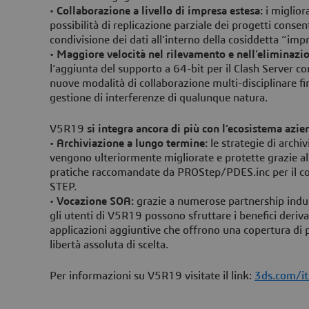
•
Collaborazione a livello di impresa estesa:
i miglior
possibilità di replicazione parziale dei progetti cons
condivisione dei dati all’interno della cosiddetta “imp
•
Maggiore velocità nel rilevamento e nell’eliminazio
l’aggiunta del supporto a 64-bit per il Clash Server 
nuove modalità di collaborazione multi-disciplinare fina
gestione di interferenze di qualunque natura.
V5R19
si integra ancora di più con l’ecosistema azie
•
Archiviazione a lungo termine:
le strategie di archi
vengono ulteriormente migliorate e protette grazie all
pratiche raccomandate da PROStep/PDES.inc per il con
STEP.
•
Vocazione SOA:
grazie a numerose partnership indust
gli utenti di V5R19 possono sfruttare i benefici der
applicazioni aggiuntive che offrono una copertura di p
libertà assoluta di scelta.
Per informazioni su V5R19 visitate il link:
3ds.com/it