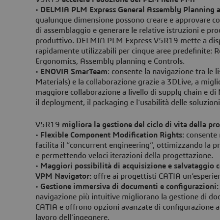
•
DELMIA PLM Express General Assembly Planning a
qualunque dimensione possono creare e approvare con
di assemblaggio e generare le relative istruzioni e proc
produttivo. DELMIA PLM Express V5R19 mette a disp
rapidamente utilizzabili per cinque aree predefinite: 
Ergonomics, Assembly planning e Controls.
•
ENOVIA SmarTeam
: consente la navigazione tra le l
Materials) e la collaborazione grazie a 3DLive, a migli
maggiore collaborazione a livello di supply chain e di 
il deployment, il packaging e l’usabilità delle soluzion
V5R19
migliora la gestione del ciclo di vita della pro
•
Flexible Component Modification Rights:
consente 
facilita il “concurrent engineering”, ottimizzando la 
e permettendo veloci iterazioni della progettazione.
•
Maggiori possibilità di acquisizione e salvataggio c
VPM Navigator:
offre ai progettisti CATIA un’esperi
•
Gestione immersiva di documenti e configurazioni
navigazione più intuitive migliorano la gestione di do
CATIA e offrono opzioni avanzate di configurazione al
lavoro dell’ingegnere.