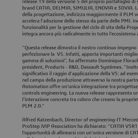
release 19 della versione 5 del proprio portafoglio d
brand CATIA, DELMIA, SIMULIA, ENOVIA e 3DVIA. La 
della progettazione, indirizza maggiormente il PLM ve
accelera l’adozione dello stesso da parte delle PMI. Ino
funzionalità per la gestione del ciclo di vita della Propr
integra ancora più radicalmente in tutto l’ecosistema 
“Questa release dimostra il nostro continuo impegno 
perfezionare la V5. Infatti, apporta importanti miglio
gamma di soluzioni”, ha affermato Dominique Florack,
president, Products - R&D, Dassault Systèmes. “Inol
significativo il raggio d’applicazione della V5: ad es
nel campo della produzione attraverso la nostra part
Automation offre un’unica integrazione tra progettazi
controls engineering. La nuova release rappresenta un
l’interazione concreta tra coloro che creano la proprie
PLM 2.0.”
Alfred Katzenbach, Director of engineering-IT Merce
ProStep iVIP Association ha dichiarato: “CATIA V5R19
l’opportunità di allinearsi con un’unica versione di CA