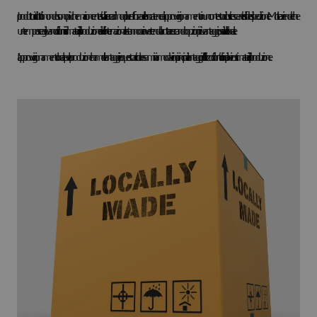
I produttori di tutto il mondo sono più che mai concentrati sulla ricerca di modi per rafforzare le loro catene di approvvigionamento in un contesto di costi crescenti e di sfide di spedizione. Molte aziende che
un tempo sceglievano di rifornirsi di materiali di produzione a livello internazionale stanno ora invertendo la rotta e cercando opzioni più vantaggiose a livello locale.
L'approvvigionamento locale per la produzione ha molti vantaggi e in questo articolo esaminiamo da vicino i principali vantaggi dell'utilizzo di fornitori locali per i vostri materiali di produzione.