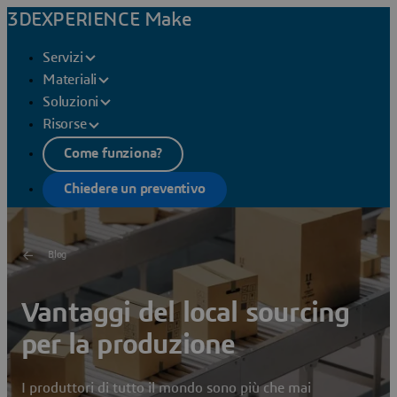
3DEXPERIENCE Make
Servizi
Materiali
Soluzioni
Risorse
Come funziona?
Chiedere un preventivo
Blog
Vantaggi del local sourcing
per la produzione
I produttori di tutto il mondo sono più che mai