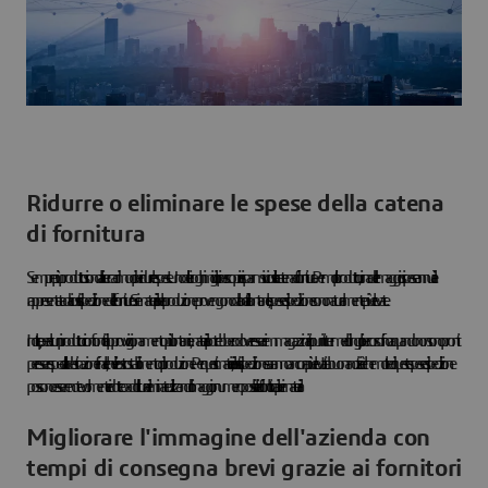
Ridurre o eliminare le spese della catena
di fornitura
Sempre più produttori sono alla ricerca di modi per ridurre le spese. Uno dei luoghi migliori per scoprire risparmi sui costi è la catena di fornitura. Per molti produttori, una delle maggiori spese annuali è
rappresentata dai costi di spedizione delle forniture. Se i materiali per la produzione provengono da località lontane, le spese di spedizione sono naturalmente più elevate.
Inoltre, per alcuni produttori con fonti di approvvigionamento più lontane, i materiali potrebbero dover essere immagazzinati in punti intermedi lungo il percorso fino a quando non sono pronti
per essere spediti alla destinazione finale, che è il vostro stabilimento di produzione. Per questi materiali, i costi di spedizione saranno ancora più elevati. La buona notizia è che molte di queste spese di spedizione
possono essere notevolmente ridotte o addirittura eliminate utilizzando il maggior numero possibile di fonti locali per i materiali.
Migliorare l'immagine dell'azienda con
tempi di consegna brevi grazie ai fornitori