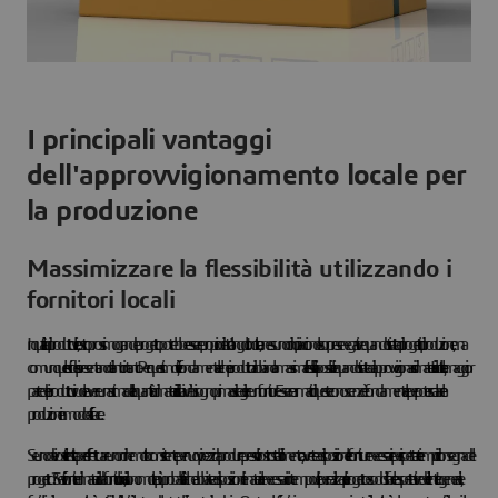
I principali vantaggi
dell'approvvigionamento locale per
la produzione
Massimizzare la flessibilità utilizzando i
fornitori locali
In qualità di produttore, il vostro prossimo grande progetto potrebbe essere proprio dietro l'angolo. Inoltre, a nessuno di noi piacciono le sorprese negative quando si tratta di progetti di produzione, ma
comunque le sfide si presentano di tanto in tanto. Per questi motivi, è fondamentale che i produttori abbiano la massima flessibilità possibile quando si tratta di approvvigionarsi di materiali. Inoltre, la maggior
parte dei produttori vuole avere una stima della quantità di materiali di cui avrà bisogno prima di scegliere un fornitore. Essere armati di queste conoscenze è fondamentale per poter scalare la
produzione in modo efficace.
Se uno dei vostri clienti sta per effettuare un ordine molto consistente per nuovi pezzi da produrre presso il vostro stabilimento, avrete a disposizione le forniture necessarie per rispettare i tempi di consegna del
progetto? Se vi rifornite di materiali da fornitori locali, ci sono molte più probabilità che abbiate a disposizione il materiale necessario in tempo utile per realizzare il progetto e soddisfare le aspettative del cliente. In generale, i