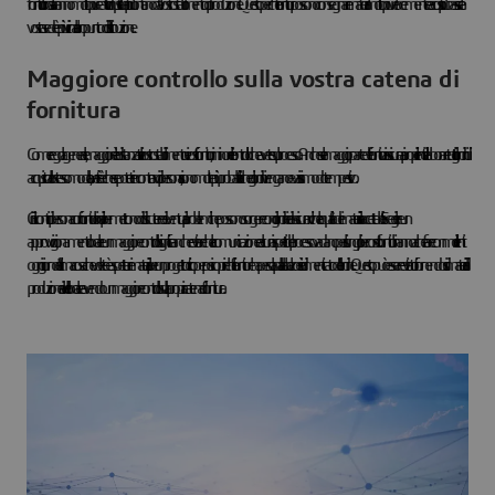
fornitori locali saranno molto più reattivi di quelli situati più lontano dal vostro stabilimento di produzione. Questo perché i fornitori possono consegnare i materiali molto più velocemente e a costi più bassi se la
vostra sede è più vicina al loro punto di distribuzione.
Maggiore controllo sulla vostra catena di
fornitura
Come regola generale, maggiore è la distanza tra il vostro stabilimento e i vostri fornitori, minore è il controllo che avete sul processo. Anche se la maggior parte dei fornitori assicura ai propri clienti di elaborare tutti gli ordini di
acquisto allo stesso modo, la verità è che se potete incontrarvi di persona, ci sono molte più probabilità che gli ordini vengano evasi in modo tempestivo.
Gli incontri di persona con i fornitori locali vi permettono di discutere di eventuali problemi che possono sorgere con gli ordini e di assicurarvi che la qualità dei materiali sia accettabile. Scegliere un
approvvigionamento locale e un maggiore controllo significa anche evitare che la comunicazione e alcuni aspetti del processo vadano persi lungo il percorso. I fornitori hanno a che fare con molti clienti
ogni giorno e l'ultima cosa che volete è aspettare i materiali per un progetto critico per poi scoprire che il fornitore ha perso la palla al balzo e si è dimenticato dell'ordine. Questo può essere evitato rifornendosi di materiali di
produzione a livello locale e avendo un maggiore controllo sulla propria catena di fornitura.