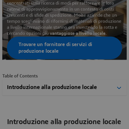
concentrati sulla ricerca di modi per rafforzare le loro
catene di approvvigionamento in un contesto di costi
crescenti e di sfide di spedizione. Molte aziende che un
tempo sceglievano di rifornirsi di materiali di produzione
a livello internazionale stanno ora invertendo la rotta e
cercando opzioni più
vantaggiose a livello locale
.
Trovare un fornitore di servizi di
produzione locale
Table of Contents
Introduzione alla produzione locale