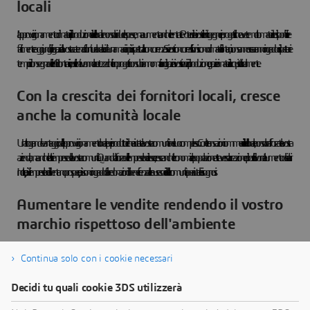
locali
L'approvvigionamento di materiali di produzione a livello locale non solo riduce le spese, ma aumenta anche le entrate. Poter dire ai vostri clienti ingegneri e progettisti che avete molto materiale disponibile e
facilmente raggiungibile grazie alla vostra catena di fornitura locale vi dà una marcia in più rispetto alla concorrenza. Se i vostri concorrenti si riforniscono di materiali lontani, non sanno se saranno in grado di rispettare i
tempi di consegna dei clienti. Al contrario, i vostri clienti avranno la certezza che i loro progetti non subiranno mai ritardi grazie ai vostri servizi di produzione, grazie ai materiali acquistati localmente.
Con la crescita dei fornitori locali, cresce
anche la comunità locale
Un altro grande vantaggio dell'approvvigionamento locale per i produttori è che aiutate la vostra comunità nel suo complesso. Con le transazioni commerciali a livello locale, non solo rafforzate la vostra
azienda, ma anche le altre imprese della vostra comunità. Quando la forza delle imprese locali cresce, cresce anche l'economia e la popolazione attraverso la creazione di posti di lavoro e l'aumento dei salari.
Inoltre, più le imprese locali diventano prospere, più sono in grado di fare donazioni di beneficenza alle cause sociali della comunità per aiutare i bisognosi.
Aumentare le vendite rendendo il vostro
marchio rispettoso dell'ambiente
Quando vi rifornite di materiali di produzione da fornitori locali, non solo aiutate l'economia locale, ma anche l'ambiente. Riducendo le distanze di spedizione, contribuite a ridurre il consumo di energia e le
Continua solo con i cookie necessari
emissioni di carbonio nell'atmosfera. In questo senso, la vostra azienda produttrice sta facendo la sua parte per garantire la salute a lungo termine dell'ambiente. Inoltre, questo aiuta anche l'immagine del
vostro marchio, poiché i clienti sapranno che la vostra azienda è rispettosa dell'ambiente e saranno più propensi a scegliere voi per il loro prossimo progetto di componenti piuttosto che i vostri concorrenti.
Decidi tu quali cookie 3DS utilizzerà