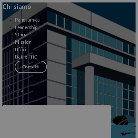
Chi siamo
Panoramica
Leadership
Storia
Mission
Uffici
Dati e FAQ
Contatti
Portugal
Dassault Systèmes Faro