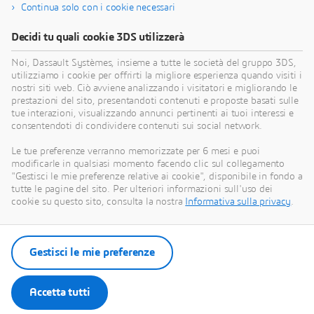
persino i modelli di business per realizzare
Continua solo con i cookie necessari
innovazioni sostenibili radicalmente nuove.
Decidi tu quali cookie 3DS utilizzerà
Noi, Dassault Systèmes, insieme a tutte le società del gruppo 3DS,
Vai alla sostenibilità
utilizziamo i cookie per offrirti la migliore esperienza quando visiti i
nostri siti web. Ciò avviene analizzando i visitatori e migliorando le
prestazioni del sito, presentandoti contenuti e proposte basati sulle
tue interazioni, visualizzando annunci pertinenti ai tuoi interessi e
consentendoti di condividere contenuti sui social network.
Le nostre ultime notizie
Le tue preferenze verranno memorizzate per 6 mesi e puoi
modificarle in qualsiasi momento facendo clic sul collegamento
"Gestisci le mie preferenze relative ai cookie", disponibile in fondo a
Scopri tutti i comunicati stampa e le risorse
tutte le pagine del sito. Per ulteriori informazioni sull'uso dei
multimedia di Dassault Systèmes.
cookie su questo sito, consulta la nostra
Informativa sulla privacy
.
Entra nella nostra sala stampa
Gestisci le mie preferenze
Accetta tutti