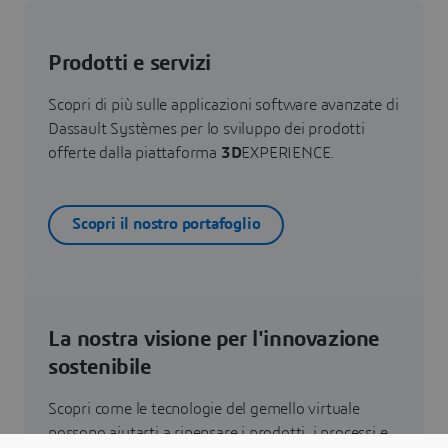
Prodotti e servizi
Scopri di più sulle applicazioni software avanzate di
Dassault Systèmes per lo sviluppo dei prodotti
offerte dalla piattaforma
3D
EXPERIENCE.
Scopri il nostro portafoglio
La nostra visione per l'innovazione
sostenibile
Scopri come le tecnologie del gemello virtuale
possono aiutarti a ripensare i prodotti, i processi e