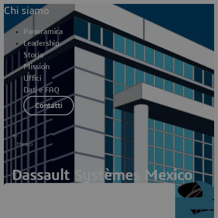
Chi siamo
Panoramica
Leadership
Storia
Mission
Uffici
Dati e FAQ
Contatti
Mexico
Dassault Systèmes Mexico
Reforma Piso 8