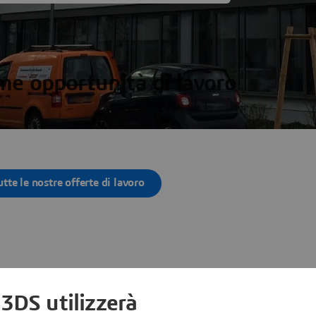
ime opportunità di lavoro
utte le nostre offerte di lavoro
Altre sedi
 3DS utilizzerà