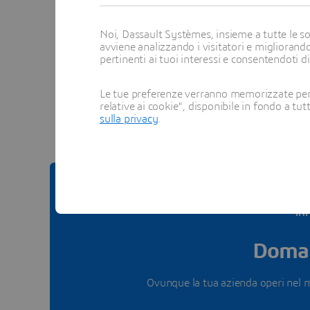
Noi, Dassault Systèmes, insieme a tutte le soc
avviene analizzando i visitatori e migliorando
pertinenti ai tuoi interessi e consentendoti d
Scopri t
Le tue preferenze verranno memorizzate per 
relative ai cookie", disponibile in fondo a tut
sulla privacy
.
IN
Doman
Ovunque la tua azienda operi nel 