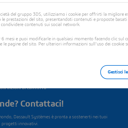
ietà del gruppo 3DS, utilizziamo i cookie per offrirti la migliore es
 le prestazioni del sito, presentandoti contenuti e proposte basati
i condividere contenuti sui social network.
utti gli uffici in questo Paese
6 mesi e puoi modificarle in qualsiasi momento facendo clic sul c
te le pagine del sito. Per ulteriori informazioni sull'uso dei cookie 
Gestisci l
FORMAZIONI DI CONTATTO
de? Contattaci!
mondo, Dassault Systèmes è pronta a sostenerti nei tuoi
progetti innovativi.