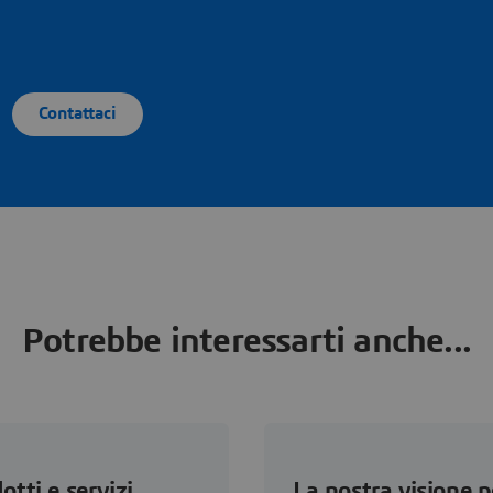
Contattaci
Potrebbe interessarti anche...
otti e servizi
La nostra visione p