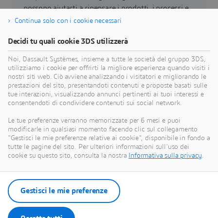
possono aiutarti a ripensare i prodotti, i processi e
persino i modelli di business per realizzare
Continua solo con i cookie necessari
innovazioni sostenibili radicalmente nuove.
Decidi tu quali cookie 3DS utilizzerà
Noi, Dassault Systèmes, insieme a tutte le società del gruppo 3DS,
Vai alla sostenibilità
utilizziamo i cookie per offrirti la migliore esperienza quando visiti i
nostri siti web. Ciò avviene analizzando i visitatori e migliorando le
prestazioni del sito, presentandoti contenuti e proposte basati sulle
tue interazioni, visualizzando annunci pertinenti ai tuoi interessi e
consentendoti di condividere contenuti sui social network.
Le nostre ultime notizie
Le tue preferenze verranno memorizzate per 6 mesi e puoi
modificarle in qualsiasi momento facendo clic sul collegamento
"Gestisci le mie preferenze relative ai cookie", disponibile in fondo a
Scopri tutti i comunicati stampa e le risorse
tutte le pagine del sito. Per ulteriori informazioni sull'uso dei
multimedia di Dassault Systèmes.
cookie su questo sito, consulta la nostra
Informativa sulla privacy
.
Entra nella nostra sala stampa
Gestisci le mie preferenze