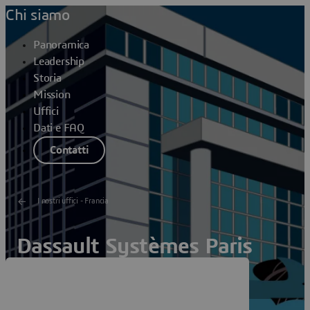
Chi siamo
Panoramica
Leadership
Storia
Mission
Uffici
Dati e FAQ
Contatti
I nostri uffici - Francia
Dassault Systèmes Paris
Grande Armée