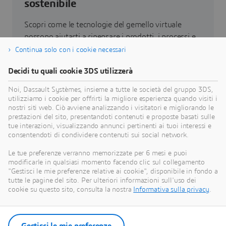
sostenibile
Scopri come le tecnologie del gemello virtuale
possono aiutarti a ripensare i prodotti, i processi e
persino i modelli di business per realizzare
Continua solo con i cookie necessari
innovazioni sostenibili radicalmente nuove.
Decidi tu quali cookie 3DS utilizzerà
Noi, Dassault Systèmes, insieme a tutte le società del gruppo 3DS,
Vai alla sostenibilità
utilizziamo i cookie per offrirti la migliore esperienza quando visiti i
nostri siti web. Ciò avviene analizzando i visitatori e migliorando le
prestazioni del sito, presentandoti contenuti e proposte basati sulle
tue interazioni, visualizzando annunci pertinenti ai tuoi interessi e
consentendoti di condividere contenuti sui social network.
Le nostre ultime notizie
Le tue preferenze verranno memorizzate per 6 mesi e puoi
modificarle in qualsiasi momento facendo clic sul collegamento
"Gestisci le mie preferenze relative ai cookie", disponibile in fondo a
Scopri tutti i comunicati stampa e le risorse
tutte le pagine del sito. Per ulteriori informazioni sull'uso dei
multimedia di Dassault Systèmes.
cookie su questo sito, consulta la nostra
Informativa sulla privacy
.
Entra nella nostra sala stampa