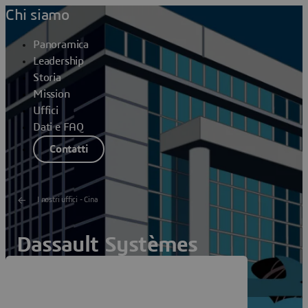
Chi siamo
Panoramica
Leadership
Storia
Mission
Uffici
Dati e FAQ
Contatti
I nostri uffici - Cina
Dassault Systèmes
Chongqing