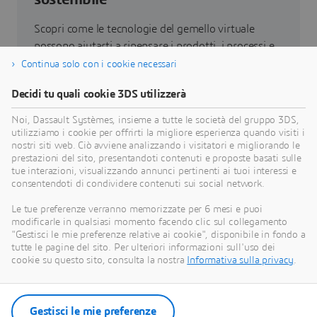
Scopri come le tecnologie del gemello virtuale
possono aiutarti a ripensare i prodotti, i processi e
persino i modelli di business per realizzare
Continua solo con i cookie necessari
innovazioni sostenibili radicalmente nuove.
Decidi tu quali cookie 3DS utilizzerà
Noi, Dassault Systèmes, insieme a tutte le società del gruppo 3DS,
Vai alla sostenibilità
utilizziamo i cookie per offrirti la migliore esperienza quando visiti i
nostri siti web. Ciò avviene analizzando i visitatori e migliorando le
prestazioni del sito, presentandoti contenuti e proposte basati sulle
tue interazioni, visualizzando annunci pertinenti ai tuoi interessi e
consentendoti di condividere contenuti sui social network.
Le nostre ultime notizie
Le tue preferenze verranno memorizzate per 6 mesi e puoi
modificarle in qualsiasi momento facendo clic sul collegamento
"Gestisci le mie preferenze relative ai cookie", disponibile in fondo a
Scopri tutti i comunicati stampa e le risorse
tutte le pagine del sito. Per ulteriori informazioni sull'uso dei
multimedia di Dassault Systèmes.
cookie su questo sito, consulta la nostra
Informativa sulla privacy
.
Entra nella nostra sala stampa
Gestisci le mie preferenze