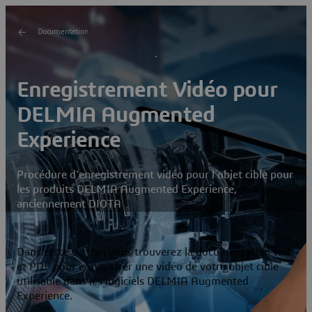
Documentation
Enregistrement Vidéo pour
DELMIA Augmented
Experience
Procédure d'enregistrement vidéo pour l'objet cible pour
les produits DELMIA Augmented Experience,
anciennement DIOTA
Dans cette section vous trouverez la documentation web
et PDF pour enregistrer une vidéo de votre objet cible
utilisable dans les logiciels DELMIA Augmented
Experience.