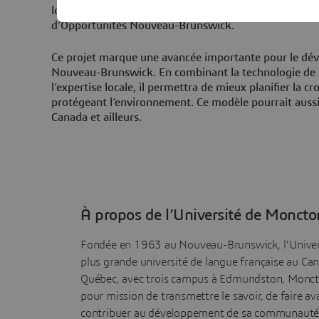
local et un potentiel global », déclare Luke Randall, m
d’Opportunités Nouveau-Brunswick.
Ce projet marque une avancée importante pour le dé
Nouveau-Brunswick. En combinant la technologie de 
l’expertise locale, il permettra de mieux planifier la cr
protégeant l’environnement. Ce modèle pourrait aussi 
Canada et ailleurs.
À propos de l’Université de Moncto
Fondée en 1963 au Nouveau-Brunswick, l'Univers
plus grande université de langue française au Can
Québec, avec trois campus à Edmundston, Moncto
pour mission de transmettre le savoir, de faire av
contribuer au développement de sa communauté