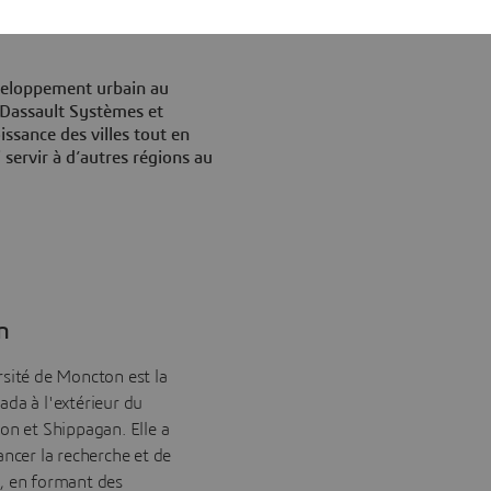
inistre responsable
veloppement urbain au
Dassault Systèmes et
oissance des villes tout en
servir à d’autres régions au
n
ité de Moncton est la
ada à l'extérieur du
n et Shippagan. Elle a
ancer la recherche et de
, en formant des