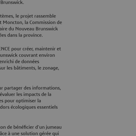
 Brunswick.
tèmes, le projet rassemble
e et Moncton, la Commission de
taire du Nouveau Brunswick
ées dans la province.
NCE pour créer, maintenir et
runswick couvrant environ
 enrichi de données
sur les bâtiments, le zonage,
ur partager des informations,
 évaluer les impacts de la
es pour optimiser la
idors écologiques essentiels
ton de bénéficier d'un jumeau
râce à une solution gérée qui