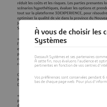
réduit les coûts et les risques. Les parties prenantes 
scénarios hypothétiques, évaluer les options et prendre
tout sur la plateforme 3DEXPERIENCE, pour résoudre 
optimiser la qualité de vie dans la province du Nouve
Josephine Ong, Vice-Présidente, Industrie des Villes et
Systèmes.
À vous de choisir les 
Systèmes
« Ce partenariat avec Dassault Systèmes positionne l
l’avant-garde de l’innovation numérique appliquée au
environnementaux. Nous sommes fiers de mettre notre
projet à fort impact régional et international », soulig
Dassault Systèmes et ses partenaires commerci
recteur adjoint à la recherche et doyen de Faculté des
À cette fin, nous évaluons l'audience et op
recherche, l’Université de Moncton.
pertinentes en fonction de vos centres d'inté
Cette collaboration a été rendue possible grâce au so
Vos préférences sont conservées pendant 6 m
Nouveau-Brunswick (ONB), qui a joué un rôle clé dans 
bas de chaque page web. Pour plus d'informati
Dassault Systèmes et l’Université de Moncton.
« Le Nouveau-Brunswick est un foyer d’innovation et 
partenariat démontre la puissance des liens entre la re
développement régional. Ensemble, nous créons des s