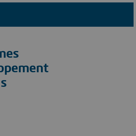
èmes
loppement
ls