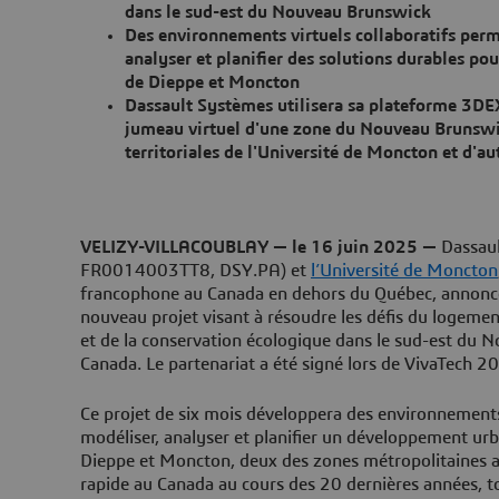
dans le sud-est du Nouveau Brunswick
Des environnements virtuels collaboratifs perm
analyser et planifier des solutions durables pou
de Dieppe et Moncton
Dassault Systèmes utilisera sa plateforme 3D
jumeau virtuel d'une zone du Nouveau Brunswi
territoriales de l'Université de Moncton et d'au
VELIZY-VILLACOUBLAY — le 16 juin 2025 —
Dassaul
FR0014003TT8, DSY.PA) et
l’Université de Moncton
francophone au Canada en dehors du Québec, annonce
nouveau projet visant à résoudre les défis du logement
et de la conservation écologique dans le sud-est du 
Canada. Le partenariat a été signé lors de VivaTech 20
Ce projet de six mois développera des environnements 
modéliser, analyser et planifier un développement urba
Dieppe et Moncton, deux des zones métropolitaines ay
rapide au Canada au cours des 20 dernières années, to