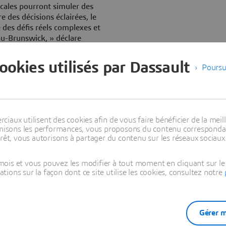
locales pourront simuler des
 des décisions éclairées, le
des défis réels complexes et
au-Brunswick, » déclare
 Services Publics, Dassault
cookies utilisés par Dassault
Poursu
’Université de Moncton à
x enjeux urbains et
 expertise au service d’un
ne Francis LeBlanc, vice-
aux utilisent des cookies afin de vous faire bénéficier de la meill
 études supérieures et de la
timisons les performances, vous proposons du contenu correspondan
rêt, vous autorisons à partager du contenu sur les réseaux sociaux
utien d’Opportunités
ois et vous pouvez les modifier à tout moment en cliquant sur le 
l’établissement du lien entre
ons sur la façon dont ce site utilise les cookies, consultez notre
de collaboration. Ce
cherche, l’industrie et le
Gérer m
olutions qui ont un impact