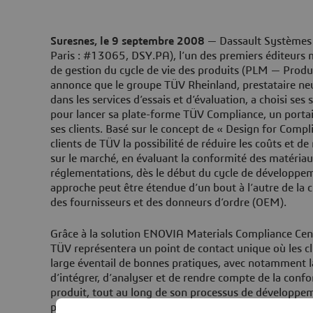
Suresnes, le 9 septembre 2008
— Dassault Systèmes
Paris : #13065, DSY.PA), l’un des premiers éditeurs 
de gestion du cycle de vie des produits (PLM — Prod
annonce que le groupe TÜV Rheinland, prestataire neu
dans les services d’essais et d’évaluation, a choisi s
pour lancer sa plate-forme TÜV Compliance, un portail
ses clients. Basé sur le concept de « Design for Compli
clients de TÜV la possibilité de réduire les coûts et de
sur le marché, en évaluant la conformité des matériaux
réglementations, dès le début du cycle de développem
approche peut être étendue d’un bout à l’autre de la c
des fournisseurs et des donneurs d’ordre (OEM).
Grâce à la solution ENOVIA Materials Compliance Cent
TÜV représentera un point de contact unique où les cl
large éventail de bonnes pratiques, avec notamment la 
d’intégrer, d’analyser et de rendre compte de la con
produit, tout au long de son processus de développem
pourront utiliser ce portail pour déterminer si les c