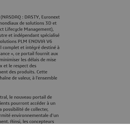
 (NASDAQ : DASTY, Euronext
mondiaux de solutions 3D et
uct Lifecycle Management),
tre et indépendant spécialisé
es solutions PLM ENOVIA V6
 complet et intégré destiné à
ance », ce portail fournit aux
 minimiser les délais de mise
 et le respect des
ent des produits. Cette
haîne de valeur, à l’ensemble
ral, le nouveau portail de
ients pourront accéder à un
possibilité de collecter,
formité environnementale d’un
ent. Ainsi, les concepteurs
omposants répondent à des