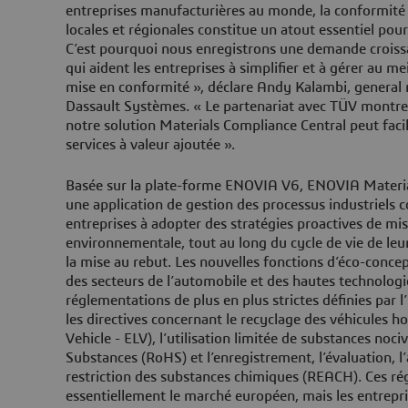
entreprises manufacturières au monde, la conformité
locales et régionales constitue un atout essentiel pour
C’est pourquoi nous enregistrons une demande croiss
qui aident les entreprises à simplifier et à gérer au me
mise en conformité », déclare Andy Kalambi, genera
Dassault Systèmes. « Le partenariat avec TÜV mont
notre solution Materials Compliance Central peut faci
services à valeur ajoutée ».
Basée sur la plate-forme ENOVIA V6, ENOVIA Materia
une application de gestion des processus industriels c
entreprises à adopter des stratégies proactives de mi
environnementale, tout au long du cycle de vie de leur
la mise au rebut. Les nouvelles fonctions d’éco-concep
des secteurs de l’automobile et des hautes technologie
réglementations de plus en plus strictes définies par 
les directives concernant le recyclage des véhicules h
Vehicle - ELV), l’utilisation limitée de substances noc
Substances (RoHS) et l’enregistrement, l’évaluation, l’
restriction des substances chimiques (REACH). Ces r
essentiellement le marché européen, mais les entrepri