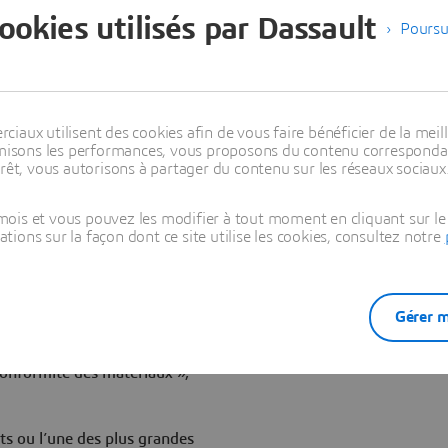
ur certaines substances
cookies utilisés par Dassault
Poursu
ocessus d’évaluation afin
es certifications les plus
e respect de la directive
 œuvre les solutions
améliorer la collaboration
aux utilisent des cookies afin de vous faire bénéficier de la meill
lement la gestion de
timisons les performances, vous proposons du contenu correspondan
et la livraison de produits,
rêt, vous autorisons à partager du contenu sur les réseaux sociaux
ois et vous pouvez les modifier à tout moment en cliquant sur le 
 dans le domaine des essais,
ons sur la façon dont ce site utilise les cookies, consultez notre
 groupe TÜV Rheinland dispose
s le monde de plus en plus
des matériaux. Notre
 permis d’enrichir notre
Gérer m
 avec le lancement de la TÜV
ui aide nos clients à mieux
 conformité des matériaux »,
s ou l’une des plus grandes