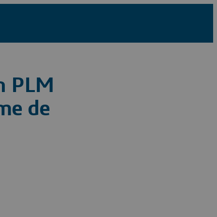
on PLM
rme de