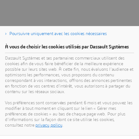
Poursuivre uniquement avec les cookies nécessaires
À vous de choisir les cookies utilisés par Dassault Systèmes
À propos de Dassault Systèmes
Dassault Systèmes et ses partenaires commerciaux utilisent des
cookies afin de vous faire bénéficier de la meilleure expérience
possible sur leurs sites web. À cette fin, nous évaluons l'audience et
Dassault Systèmes est un accélérateur de progrès
optimisons les performances, vous proposons du contenu
humain. Depuis 1981, l'entreprise est pionnière
correspondant à vos interactions, offrons des annonces pertinentes
dans la création de mondes virtuels pour améliorer
en fonction de vos centres d'intérêt, vous autorisons à partager du
contenu sur les réseaux sociaux.
la vie réelle des consommateurs, des patients et
des citoyens. Grâce à la plateforme
Vos préférences sont conservées pendant 6 mois et vous pouvez les
3DEXPERIENCE, ses jumeaux virtuels augmentés
modifier à tout moment en cliquant sur le lien « Gérer mes
préférences de cookies » au bas de chaque page web. Pour plus
par l'IA et ancrés dans la science aident 390 000
d'informations sur la façon dont ce site utilise les cookies,
entreprises, de toutes tailles et de tous secteurs, à
consultez notre
privacy policy
.
collaborer, imaginer et créer des innovations
durables à fort impact. Pour plus d'informations,