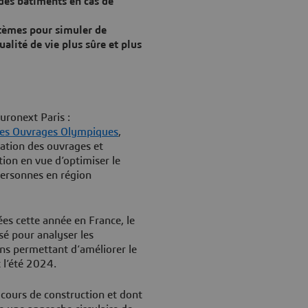
 des bâtiments en cas de
tèmes pour simuler de
alité de vie plus sûre et plus
uronext Paris :
 des Ouvrages Olympiques
,
sation des ouvrages et
ion en vue d’optimiser le
ersonnes en région
ées cette année en France, le
sé pour analyser les
ns permettant d’améliorer le
t l’été 2024.
cours de construction et dont