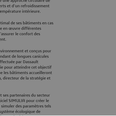
e une approche circulaire de
verts et d’un refroidissement
 température intérieure.
imal de ses bâtiments en cas
re en œuvre différentes
assurer le confort des
ent.
nvironnement et conçus pour
endant de longues canicules
effectuée par Dassault
 pour atteindre cet objectif
e les bâtiments accueilleront
 directeur de la stratégie et
t ses partenaires du secteur
giciel SIMULIA pour créer le
 simuler des paramètres tels
un système écologique de