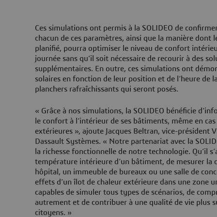
Ces simulations ont permis à la SOLIDEO de confirme
chacun de ces paramètres, ainsi que la manière dont le 
planifié, pourra optimiser le niveau de confort intéri
journée sans qu’il soit nécessaire de recourir à des sol
supplémentaires. En outre, ces simulations ont démontr
solaires en fonction de leur position et de l’heure de l
planchers rafraîchissants qui seront posés.
« Grâce à nos simulations, la SOLIDEO bénéficie d’inf
le confort à l’intérieur de ses bâtiments, même en ca
extérieures », ajoute Jacques Beltran, vice-président Vi
Dassault Systèmes. « Notre partenariat avec la SOLI
la richesse fonctionnelle de notre technologie. Qu’il s’
température intérieure d’un bâtiment, de mesurer la ci
hôpital, un immeuble de bureaux ou une salle de conce
effets d’un îlot de chaleur extérieure dans une zone
capables de simuler tous types de scénarios, de compr
autrement et de contribuer à une qualité de vie plus s
citoyens. »