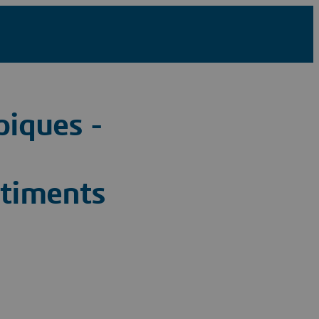
piques -
âtiments