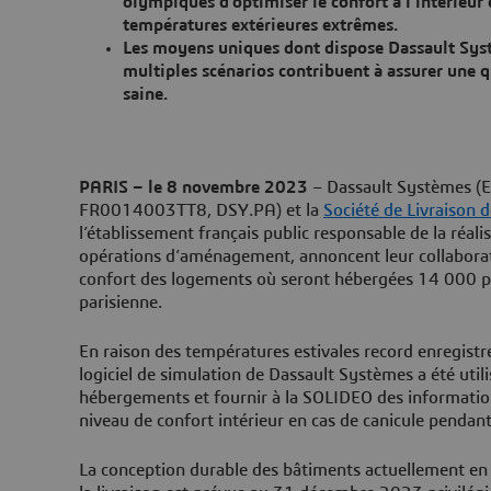
olympiques d’optimiser le confort à l’intérieur
températures extérieures extrêmes.
Les moyens uniques dont dispose Dassault Sys
multiples scénarios contribuent à assurer une qu
saine.
PARIS – le 8 novembre 2023
– Dassault Systèmes (E
FR0014003TT8, DSY.PA) et la
Société de Livraison
l’établissement français public responsable de la réali
opérations d’aménagement, annoncent leur collaborat
confort des logements où seront hébergées 14 000 p
parisienne.
En raison des températures estivales record enregistr
logiciel de simulation de Dassault Systèmes a été utili
hébergements et fournir à la SOLIDEO des informatio
niveau de confort intérieur en cas de canicule pendan
La conception durable des bâtiments actuellement en 