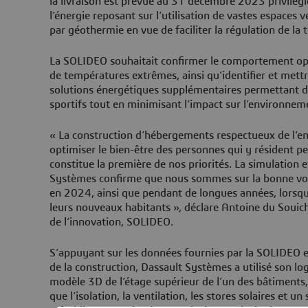
la livraison est prévue au 31 décembre 2023 privilégi
l’énergie reposant sur l’utilisation de vastes espaces 
par géothermie en vue de faciliter la régulation de la
La SOLIDEO souhaitait confirmer le comportement opt
de températures extrêmes, ainsi qu’identifier et mett
solutions énergétiques supplémentaires permettant d’
sportifs tout en minimisant l’impact sur l’environnem
« La construction d’hébergements respectueux de l’e
optimiser le bien-être des personnes qui y résident p
constitue la première de nos priorités. La simulation 
Systèmes confirme que nous sommes sur la bonne voie
en 2024, ainsi que pendant de longues années, lorsqu
leurs nouveaux habitants », déclare Antoine du Souich,
de l’innovation, SOLIDEO.
S’appuyant sur les données fournies par la SOLIDEO e
de la construction, Dassault Systèmes a utilisé son lo
modèle 3D de l’étage supérieur de l’un des bâtiments,
que l’isolation, la ventilation, les stores solaires et 