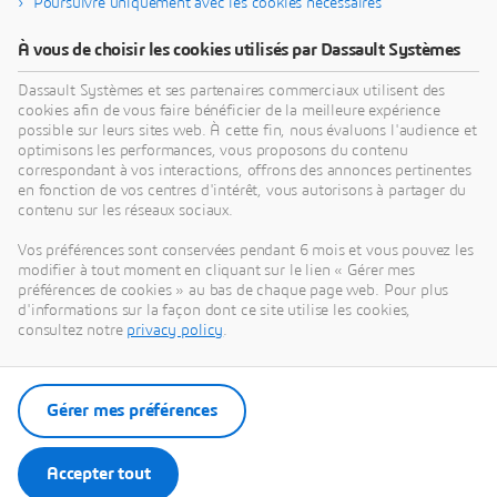
Poursuivre uniquement avec les cookies nécessaires
À vous de choisir les cookies utilisés par Dassault Systèmes
À propos de Dassault Systèmes
Dassault Systèmes et ses partenaires commerciaux utilisent des
cookies afin de vous faire bénéficier de la meilleure expérience
possible sur leurs sites web. À cette fin, nous évaluons l'audience et
Dassault Systèmes est un accélérateur de progrès
optimisons les performances, vous proposons du contenu
humain. Depuis 1981, l'entreprise est pionnière
correspondant à vos interactions, offrons des annonces pertinentes
dans la création de mondes virtuels pour améliorer
en fonction de vos centres d'intérêt, vous autorisons à partager du
contenu sur les réseaux sociaux.
la vie réelle des consommateurs, des patients et
des citoyens. Grâce à la plateforme
Vos préférences sont conservées pendant 6 mois et vous pouvez les
3DEXPERIENCE, ses jumeaux virtuels augmentés
modifier à tout moment en cliquant sur le lien « Gérer mes
préférences de cookies » au bas de chaque page web. Pour plus
par l'IA et ancrés dans la science aident 390 000
d'informations sur la façon dont ce site utilise les cookies,
entreprises, de toutes tailles et de tous secteurs, à
consultez notre
privacy policy
.
collaborer, imaginer et créer des innovations
durables à fort impact. Pour plus d'informations,
visitez :
www.3ds.com/fr
Gérer mes préférences
Accepter tout
Contacts presse