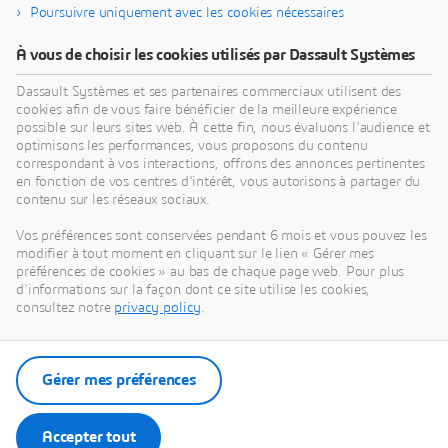
Poursuivre uniquement avec les cookies nécessaires
À vous de choisir les cookies utilisés par Dassault Systèmes
À propos de Dassault Systèmes
Dassault Systèmes et ses partenaires commerciaux utilisent des
cookies afin de vous faire bénéficier de la meilleure expérience
possible sur leurs sites web. À cette fin, nous évaluons l'audience et
Dassault Systèmes est un accélérateur de progrès
optimisons les performances, vous proposons du contenu
humain. Depuis 1981, l'entreprise est pionnière
correspondant à vos interactions, offrons des annonces pertinentes
dans la création de mondes virtuels pour améliorer
en fonction de vos centres d'intérêt, vous autorisons à partager du
contenu sur les réseaux sociaux.
la vie réelle des consommateurs, des patients et
des citoyens. Grâce à la plateforme
Vos préférences sont conservées pendant 6 mois et vous pouvez les
3DEXPERIENCE, ses jumeaux virtuels augmentés
modifier à tout moment en cliquant sur le lien « Gérer mes
préférences de cookies » au bas de chaque page web. Pour plus
par l'IA et ancrés dans la science aident 390 000
d'informations sur la façon dont ce site utilise les cookies,
entreprises, de toutes tailles et de tous secteurs, à
consultez notre
privacy policy
.
collaborer, imaginer et créer des innovations
durables à fort impact. Pour plus d'informations,
visitez :
www.3ds.com/fr
Gérer mes préférences
Accepter tout