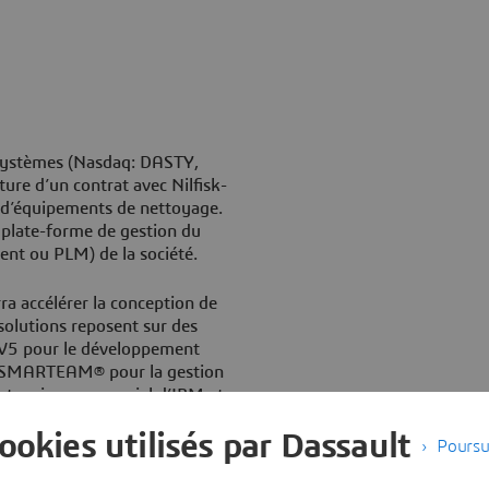
Systèmes (Nasdaq: DASTY,
re d’un contrat avec Nilfisk-
 d’équipements de nettoyage.
a plate-forme de gestion du
ent ou PLM) de la société.
a accélérer la conception de
 solutions reposent sur des
 V5 pour le développement
et SMARTEAM® pour la gestion
artenaire commercial d’IBM et
en conception et R&D,
cookies utilisés par Dassault
Poursu