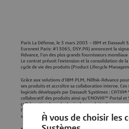
Paris La Défense, le 3 mars 2003 –
IBM et Dassault 
Euronext Paris: #13065, DSY.PA) annoncent la signatu
Advance, l’un des plus grands fournisseurs mondiaux
Le contrat prévoit l’extension et la consolidation de l
cycle de vie des produits (Product Lifecycle Managem
Grâce aux solutions d’IBM PLM, Nilfisk-Advance pourr
ses produits et accroître sa collaboration interne. Ces
logiciels développés par Dassault Systèmes : CATIA®
collaboratif des produits ainsi qu’ENOVIA™ Portal 
collaborative du cycle de vie des produits. Sencom, p
l’une des principales sociétés scandinaves de conseil 
À vous de choisir les 
supervisera le déploiement de la solution PLM.
Systèmes