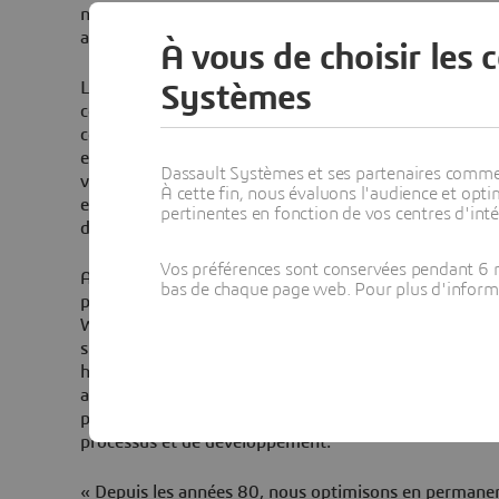
navires de croisière en haute mer, de navires de croisiè
autres bateaux.
À vous de choisir les 
La construction de navires de croisière représente un
Systèmes
complexe par rapport à d’autres secteurs industriels. E
composé de plus de 10 millions de pièces et ensembles
environ pour les plus gros avions de ligne actuels et
Dassault Systèmes et ses partenaires commerci
voiture. La complexité, la diversité et la très grande
À cette fin, nous évaluons l'audience et op
exigent des solutions efficaces pour concevoir et const
pertinentes en fonction de vos centres d'inté
démarqueront de leurs concurrents.
Vos préférences sont conservées pendant 6 m
Avec les solutions « On Time to Sea » et « Designed fo
bas de chaque page web. Pour plus d'informati
plateforme 3DEXPERIENCE, les équipes de concepteu
Werft peuvent maintenant s’appuyer sur un environne
suivre le cycle de vie d’un navire de A à Z, c’est à dir
hors service plusieurs décennies plus tard, en passant
applications de conception, d’ingénierie et de gestio
permettent de répondre facilement aux exigences les
processus et de développement.
« Depuis les années 80, nous optimisons en permanen