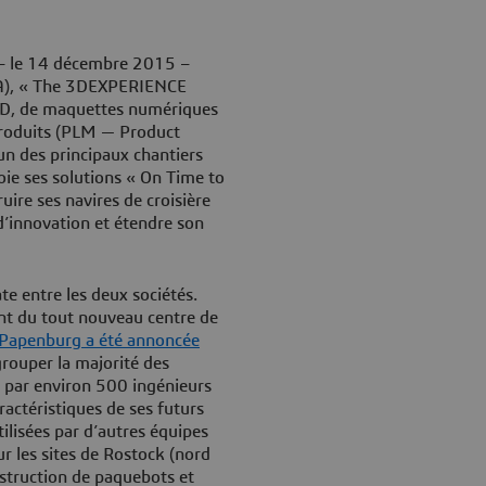
 le 14 décembre 2015 –
A), « The 3DEXPERIENCE
 3D, de maquettes numériques
 produits (PLM — Product
l’un des principaux chantiers
ie ses solutions « On Time to
uire ses navires de croisière
’innovation et étendre son
te entre les deux sociétés.
ent du tout nouveau centre de
 Papenburg a été annoncée
grouper la majorité des
 par environ 500 ingénieurs
ractéristiques de ses futurs
tilisées par d’autres équipes
r les sites de Rostock (nord
nstruction de paquebots et