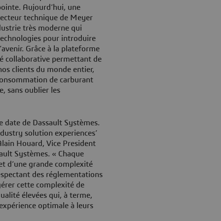
pointe. Aujourd’hui, une
recteur technique de Meyer
dustrie très moderne qui
 technologies pour introduire
’avenir. Grâce à la plateforme
 collaborative permettant de
nos clients du monde entier,
 consommation de carburant
e, sans oublier les
ue date de Dassault Systèmes.
dustry solution experiences’
 Alain Houard, Vice President
sault Systèmes. « Chaque
 et d’une grande complexité
 respectant des réglementations
érer cette complexité de
alité élevées qui, à terme,
 expérience optimale à leurs