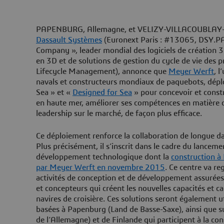
PAPENBURG, Allemagne, et VELIZY-VILLACOUBLAY–
Dassault Systèmes
(Euronext Paris : #13065, DSY.P
Company », leader mondial des logiciels de création
en 3D et de solutions de gestion du cycle de vie des
Lifecycle Management), annonce que
Meyer Werft
, 
navals et constructeurs mondiaux de paquebots, déplo
Sea » et «
Designed for Sea
» pour concevoir et constr
en haute mer, améliorer ses compétences en matière d
leadership sur le marché, de façon plus efficace.
Ce déploiement renforce la collaboration de longue da
Plus précisément, il s’inscrit dans le cadre du lancem
développement technologique dont la
construction à
par Meyer Werft en novembre 2015
. Ce centre va re
activités de conception et de développement assurées
et concepteurs qui créent les nouvelles capacités et ca
navires de croisière. Ces solutions seront également u
basées à Papenburg (Land de Basse-Saxe), ainsi que su
de l’Allemagne) et de Finlande qui participent à la co