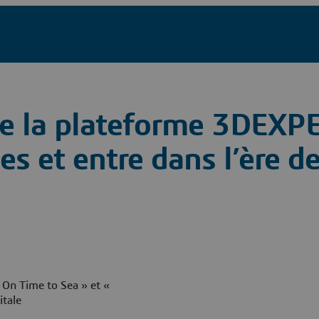
ie la plateforme 3DEX
s et entre dans l’ère d
 On Time to Sea » et «
itale