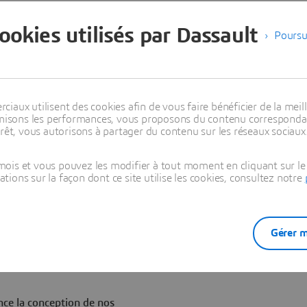
re fluviaux, de ferries et
cookies utilisés par Dassault
Poursu
e tâche particulièrement
n effet, ce type de navire est
, contre un million de pièces
 10 000 pièces pour une
aux utilisent des cookies afin de vous faire bénéficier de la meill
 quantité de données impliquées
timisons les performances, vous proposons du contenu correspondan
ruire des navires qui se
rêt, vous autorisons à partager du contenu sur les réseaux sociaux
ois et vous pouvez les modifier à tout moment en cliquant sur le 
r Sea » basées sur la
ons sur la façon dont ce site utilise les cookies, consultez notre
rs et développeurs de Meyer
ment digital unifié pour
e de sa construction à sa mise
 par son exploitation. Les
Gérer m
n de projet numériques
 plus complexes en matière de
ce la conception de nos