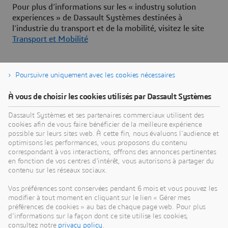
Pour plus d’informations sur les « industry solution
experiences » de Dassault Systèmes destinées à
l’industrie du transport et de la mobilité, visitez le site
Transport et Mobilité
Poursuivre uniquement avec les cookies nécessaires
À propos de Dassault Systèmes
À vous de choisir les cookies utilisés par Dassault Systèmes
Dassault Systèmes est un accélérateur de progrès
Dassault Systèmes et ses partenaires commerciaux utilisent des
cookies afin de vous faire bénéficier de la meilleure expérience
humain. Depuis 1981, l'entreprise est pionnière
possible sur leurs sites web. À cette fin, nous évaluons l'audience et
dans la création de mondes virtuels pour améliorer
optimisons les performances, vous proposons du contenu
la vie réelle des consommateurs, des patients et
correspondant à vos interactions, offrons des annonces pertinentes
en fonction de vos centres d'intérêt, vous autorisons à partager du
des citoyens. Grâce à la plateforme
contenu sur les réseaux sociaux.
3DEXPERIENCE, ses jumeaux virtuels augmentés
par l'IA et ancrés dans la science aident 390 000
Vos préférences sont conservées pendant 6 mois et vous pouvez les
modifier à tout moment en cliquant sur le lien « Gérer mes
entreprises, de toutes tailles et de tous secteurs, à
préférences de cookies » au bas de chaque page web. Pour plus
collaborer, imaginer et créer des innovations
d'informations sur la façon dont ce site utilise les cookies,
durables à fort impact. Pour plus d'informations,
consultez notre
privacy policy
.