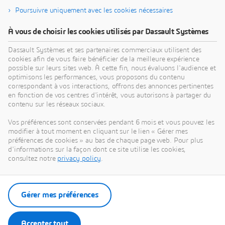
des citoyens. Grâce à la plateforme
Poursuivre uniquement avec les cookies nécessaires
3DEXPERIENCE, ses jumeaux virtuels augmentés
À vous de choisir les cookies utilisés par Dassault Systèmes
par l'IA et ancrés dans la science aident 390 000
entreprises, de toutes tailles et de tous secteurs, à
Dassault Systèmes et ses partenaires commerciaux utilisent des
collaborer, imaginer et créer des innovations
cookies afin de vous faire bénéficier de la meilleure expérience
possible sur leurs sites web. À cette fin, nous évaluons l'audience et
durables à fort impact. Pour plus d'informations,
optimisons les performances, vous proposons du contenu
visitez :
www.3ds.com/fr
correspondant à vos interactions, offrons des annonces pertinentes
en fonction de vos centres d'intérêt, vous autorisons à partager du
contenu sur les réseaux sociaux.
Vos préférences sont conservées pendant 6 mois et vous pouvez les
modifier à tout moment en cliquant sur le lien « Gérer mes
préférences de cookies » au bas de chaque page web. Pour plus
d'informations sur la façon dont ce site utilise les cookies,
consultez notre
privacy policy
.
Gérer mes préférences
Télécharger le communiqué de presse
Accepter tout