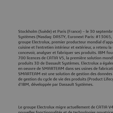
Stockholm (Suède) et Paris (France) – le 30 septemb
Systèmes (Nasdaq: DASTY, Euronext Paris: #13065, 
groupe Electrolux, premier producteur mondial d’appar
cuisine et l’entretien intérieur et extérieur, a retenu 
concevoir, analyser et fabriquer ses produits. IBM fou
700 licences de CATIA V5, la première solution mon
produits 3D de Dassault Systèmes. Electrolux a égal
en oeuvre de SMARTEAM dans ses usines de fabricati
SMARTEAM est une solution de gestion des données pr
de gestion du cycle de vie des produits (Product Li
d’IBM, développée par Dassault Systèmes.
Le groupe Electrolux migre actuellement de CATIA V4
nouvelles fonctionnalités et de technologies novatrice