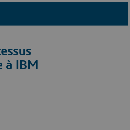
cessus
e à IBM