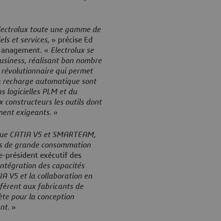
Electrolux toute une gamme de
els et services,
» précise Ed
e Management. «
Electrolux se
usiness, réalisant bon nombre
 révolutionnaire qui permet
l à recharge automatique sont
s logicielles PLM et du
x constructeurs les outils dont
ement exigeants.
»
s que CATIA V5 et SMARTEAM,
its de grande consommation
e-président exécutif des
intégration des capacités
A V5 et la collaboration en
èrent aux fabricants de
te pour la conception
nt.
»