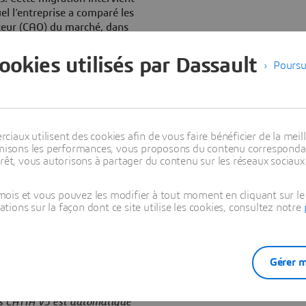
el l’entreprise a comparé les
teur (CAO) du marché, dans
en Caroline du Sud aux États-
iviales et plus fonctionnelles
cookies utilisés par Dassault
Poursu
t ingénieurs de l’entreprise
et les délais de développement
est effectuée très simplement
isateurs du groupe Electrolux
aux utilisent des cookies afin de vous faire bénéficier de la meill
timisons les performances, vous proposons du contenu correspondan
ur de CATIA depuis 1987, j’ai
rêt, vous autorisons à partager du contenu sur les réseaux sociaux
es apportées au produit CATIA
enior project manager au sein
ois et vous pouvez les modifier à tout moment en cliquant sur le 
modules simples à utiliser.
ons sur la façon dont ce site utilise les cookies, consultez notre
i leur passe par la tête.
eur, nous pouvons désormais
os clients achètent nos
ement pour leur esthétique
Gérer m
u marché car il nous permet
ionnalités spécifiques. Sans
rs CATIA V5 est automatique