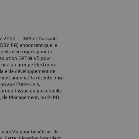
re 2002
– IBM et Dassault
DSY.PA) annoncent que le
eils électriques pour la
la solution CATIA V5 pour
rnira au groupe Electrolux
diale de développement de
ement annoncé la récente mise
on aux États-Unis.
oduit issue du portefeuille
fecycle Management, ou PLM)
 vers V5 pour bénéficier de
s. Cette migration intervient