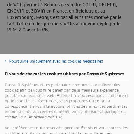
de VAR permet à Keonys de vendre CATIA, DELMIA,
ENOVIA et 3DVIA en France, en Belgique et au
Luxembourg. Keonys est par ailleurs très motivé par le
fait d’être un des premiers VARs à pouvoir déployer le
PLM 2.0 avec la V6.
Poursuivre uniquement avec les cookies nécessaires
À vous de choisir les cookies utilisés par Dassault Systèmes
À propos de Dassault Systèmes
Dassault Systèmes et ses partenaires commerciaux utilisent des
cookies afin de vous faire bénéficier de la meilleure expérience
possible sur leurs sites web. À cette fin, nous évaluons l'audience et
Dassault Systèmes est un accélérateur de progrès
optimisons les performances, vous proposons du contenu
humain. Depuis 1981, l'entreprise est pionnière
correspondant à vos interactions, offrons des annonces pertinentes
dans la création de mondes virtuels pour améliorer
en fonction de vos centres d'intérêt, vous autorisons à partager du
contenu sur les réseaux sociaux.
la vie réelle des consommateurs, des patients et
des citoyens. Grâce à la plateforme
Vos préférences sont conservées pendant 6 mois et vous pouvez les
3DEXPERIENCE, ses jumeaux virtuels augmentés
modifier à tout moment en cliquant sur le lien « Gérer mes