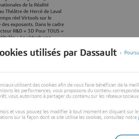
ationales de la Réalité
 au Théâtre de Hercé de Laval
mps réel Virtools sur le
é des exposants. Dans le cadre
recteur R&D « 3D Pour TOUS »
itulée « Le virtuel: une
es.
cookies utilisés par Dassault
Poursu
tuelle va occuper une place de
 en témoigne déjà la nouvelle
e Réalité Virtuelle
-sensorielles en 3D. Elle joue
 Réalité Virtuelle avec la
aux utilisent des cookies afin de vous faire bénéficier de la meill
 exemple, l’application
timisons les performances, vous proposons du contenu correspondan
rêt, vous autorisons à partager du contenu sur les réseaux sociaux
yramide et présentée avec des
 parfaitement l’importance de
plique Arnaud Ribadeau Dumas.
ois et vous pouvez les modifier à tout moment en cliquant sur le 
ntera le projet de la Grande
ons sur la façon dont ce site utilise les cookies, consultez notre
on et la Réalité Virtuelle,