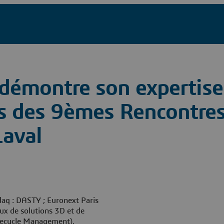
démontre son expertise
ors des 9èmes Rencontre
Laval
aq : DASTY ; Euronext Paris
x de solutions 3D et de
ifecycle Management),