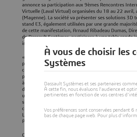
annonce sa participation aux 9èmes Rencontres Intern
Virtuelle (Laval Virtual) organisées du 18 au 22 avril,
(Mayenne). La société va présenter ses solutions 3D te
stand E3, également utilisées par une grande majorit
de cette manifestation, Arnaud Ribadeau Dumas, Di
de Dassault Systèmes, participera à une table ronde int
innovation bien réelle!, se tenant le 20 avril à 11 heur
À vous de choisir les 
« Nous entrons dans une ère nouvelle où la réalité vir
Systèmes
plus en plus importante dans notre quotidien, comme
console Wii. La technologie Virtools est une solution d
polyvalente permettant de vivre des expériences multi
à ce titre, un rôle majeur dans la démocratisation de la
Dassault Systèmes et ses partenaires commerci
découverte permanente de nouvelles applications. Par
À cette fin, nous évaluons l'audience et op
pertinentes en fonction de vos centres d'inté
utilisée pour la construction virtuelle de la Grande P
solutions 3D temps réel Virtools à La Géode, illustre
cette technologie pour le patrimoine culturel, », ex
Vos préférences sont conservées pendant 6 m
Lors des rencontres de Laval, Dassault Systèmes prése
bas de chaque page web. Pour plus d'informati
Pyramide dévoilé en première mondiale le 30 mars.
Carrefour européen des technologies liées à la simulati