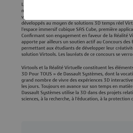
Laval Virtual accueille de nombreux partenaires de Da
multimédia, revendeurs de logiciels et de matériels, c
visiteurs pourront ainsi s’immerger dans les nombreu
développés au moyen de solutions 3D temps réel Vir
l’espace immersif cubique SAS Cube, première applic
Confirmant son engagement en faveur de la Réalité Vi
apporte par ailleurs un soutien actif au Concours des 
permettant aux étudiants de développer leur créativité
solution Virtools. Les lauréats de ce concours se verron
Virtools et la Réalité Virtuelle constituent les éléments
3D Pour TOUS » de Dassault Systèmes, dont la vocati
grand nombre de vivre des expériences 3D interactives
les jours. Toujours en avance sur son temps en matièr
Dassault Systèmes utilise la 3D dans des projets relat
sciences, à la recherche, à l’éducation, à la protection 