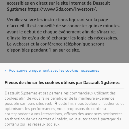
accessibles en direct sur le site Internet de Dassault
Systèmes https://www.3ds.com/investors/.
Veuillez suivre les instructions figurant sur la page
d’accueil. Il est conseillé de se connecter quinze minutes
avant le début de chaque événement afin de s’inscrire,
d’installer et/ou de télécharger les logiciels nécessaires.
La webcast et la conférence téléphonique seront
disponibles pendant 1 an sur ce site.
Poursuivre uniquement avec les cookies nécessaires
À propos de Dassault Systèmes
À vous de choisir les cookies utilisés par Dassault Systèmes
Dassault Systèmes est un accélérateur de progrès
Dassault Systèmes et ses partenaires commerciaux utilisent des
cookies afin de vous faire bénéficier de la meilleure expérience
humain. Depuis 1981, l'entreprise est pionnière
possible sur leurs sites web. À cette fin, nous évaluons l'audience et
dans la création de mondes virtuels pour améliorer
optimisons les performances, vous proposons du contenu
la vie réelle des consommateurs, des patients et
correspondant à vos interactions, offrons des annonces pertinentes
en fonction de vos centres d'intérêt, vous autorisons à partager du
des citoyens. Grâce à la plateforme
contenu sur les réseaux sociaux.
3DEXPERIENCE, ses jumeaux virtuels augmentés