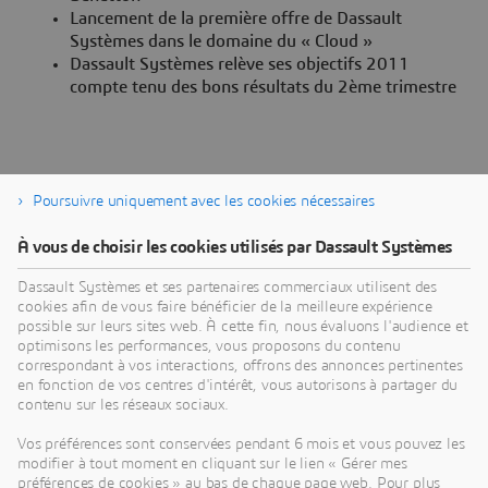
Lancement de la première offre de Dassault
Systèmes dans le domaine du « Cloud »
Dassault Systèmes relève ses objectifs 2011
compte tenu des bons résultats du 2ème trimestre
Poursuivre uniquement avec les cookies nécessaires
À vous de choisir les cookies utilisés par Dassault Systèmes
À propos de Dassault Systèmes
Dassault Systèmes et ses partenaires commerciaux utilisent des
cookies afin de vous faire bénéficier de la meilleure expérience
possible sur leurs sites web. À cette fin, nous évaluons l'audience et
Dassault Systèmes est un accélérateur de progrès
optimisons les performances, vous proposons du contenu
humain. Depuis 1981, l'entreprise est pionnière
correspondant à vos interactions, offrons des annonces pertinentes
dans la création de mondes virtuels pour améliorer
en fonction de vos centres d'intérêt, vous autorisons à partager du
contenu sur les réseaux sociaux.
la vie réelle des consommateurs, des patients et
des citoyens. Grâce à la plateforme
Vos préférences sont conservées pendant 6 mois et vous pouvez les
3DEXPERIENCE, ses jumeaux virtuels augmentés
modifier à tout moment en cliquant sur le lien « Gérer mes
préférences de cookies » au bas de chaque page web. Pour plus
par l'IA et ancrés dans la science aident 390 000