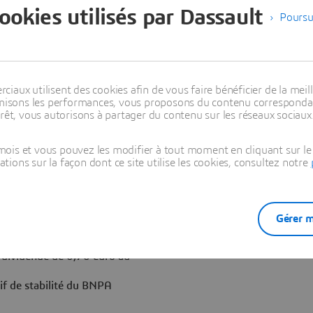
assault Systèmes (Euronext
cookies utilisés par Dassault
ers non audités en normes
Poursu
s 2020. Ces résultats ont été
020. Ce communiqué comporte
rmes non-IFRS, pour laquelle
gure en annexe.
aux utilisent des cookies afin de vous faire bénéficier de la meill
timisons les performances, vous proposons du contenu correspondan
stre 2020
rêt, vous autorisons à partager du contenu sur les réseaux sociaux
ois et vous pouvez les modifier à tout moment en cliquant sur le 
ons sur la façon dont ce site utilise les cookies, consultez notre
uros, marge opérationnelle
PA non-IFRS à 0,95 euro au
eprésentant 83% du chiffre
Gérer m
tionnelle
n dividende de 0,70 euro au
if de stabilité du BNPA