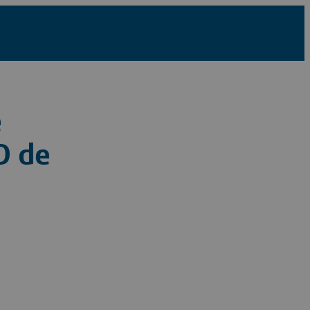
e
D de