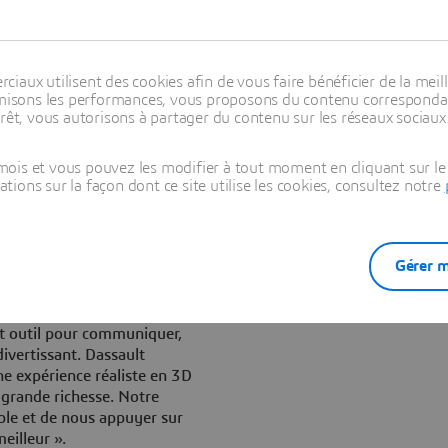
s, déclare : « Nous nous
 Universelle à lancer un
aux utilisent des cookies afin de vous faire bénéficier de la meill
timisons les performances, vous proposons du contenu correspondan
mière édition en ligne. Ce
rêt, vous autorisons à partager du contenu sur les réseaux sociaux
e que la France apporte à la
logie 3DVIA Virtools, le
nelle qui nous permet de
ois et vous pouvez les modifier à tout moment en cliquant sur le 
eurs sur le thème de
ons sur la façon dont ce site utilise les cookies, consultez notre
ime l’Exposition Universelle de
Gérer m
 citoyens du monde entier
», déclare Christian Nardin,
lon français virtuel en 3D est
t outil pour communiquer,
ivertissant. Dassault
ne expérience réaliste en 3D
e grande richesse. Notre
able et de nous appuyer sur
eilleur ».