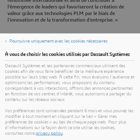
renommée internationale et ainsi de contribuer à
l’émergence de leaders qui favoriseront la création de
valeur grâce aux technologies PLM par le biais de
l’innovation et de la transformation d’entreprise. »
Poursuivre uniquement avec les cookies nécessaires
À vous de choisir les cookies utilisés par Dassault Systèmes
À propos de Dassault Systèmes
Dassault Systèmes et ses partenaires commerciaux utilisent des
cookies afin de vous faire bénéficier de la meilleure expérience
possible sur leurs sites web. À cette fin, nous évaluons l'audience et
Dassault Systèmes est un accélérateur de progrès
optimisons les performances, vous proposons du contenu
humain. Depuis 1981, l'entreprise est pionnière
correspondant à vos interactions, offrons des annonces pertinentes
dans la création de mondes virtuels pour améliorer
en fonction de vos centres d'intérêt, vous autorisons à partager du
contenu sur les réseaux sociaux.
la vie réelle des consommateurs, des patients et
des citoyens. Grâce à la plateforme
Vos préférences sont conservées pendant 6 mois et vous pouvez les
3DEXPERIENCE, ses jumeaux virtuels augmentés
modifier à tout moment en cliquant sur le lien « Gérer mes
préférences de cookies » au bas de chaque page web. Pour plus
par l'IA et ancrés dans la science aident 390 000
d'informations sur la façon dont ce site utilise les cookies,
entreprises, de toutes tailles et de tous secteurs, à
consultez notre
privacy policy
.
collaborer, imaginer et créer des innovations