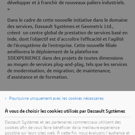
développer et à franchir de nouveaux paliers industriels.
»
Dans le cadre de cette nouvelle initiative dans le domaine
des services, Dassault Systèmes et Geometric Ltd.,
créent un centre global de prestation de services basé en
Inde, dont l’objectif est d’accroître l’efficacité et l’agilité
de l’écosystème de l’entreprise. Cette nouvelle filiale
améliorera le déploiement de la plateforme
3DEXPERIENCE dans des projets de toutes dimensions
au moyen de services plug-and-play, tels que les services
de modernisation, de migration, de maintenance,
d’assistance et de formation.
Poursuivre uniquement avec les cookies nécessaires
À propos de Dassault Systèmes
À vous de choisir les cookies utilisés par Dassault Systèmes
Dassault Systèmes est un accélérateur de progrès
Dassault Systèmes et ses partenaires commerciaux utilisent des
cookies afin de vous faire bénéficier de la meilleure expérience
humain. Depuis 1981, l'entreprise est pionnière
possible sur leurs sites web. À cette fin, nous évaluons l'audience et