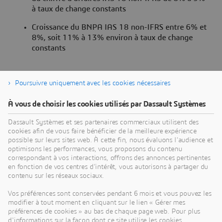
à taux de change constants
Croissance du BNPA IAS 18 non-IFRS entre 6% et
8%, soit 11% à 13% environ à taux de change
constants
Poursuivre uniquement avec les cookies nécessaires
À propos de Dassault Systèmes
À vous de choisir les cookies utilisés par Dassault Systèmes
Dassault Systèmes est un accélérateur de progrès
Dassault Systèmes et ses partenaires commerciaux utilisent des
cookies afin de vous faire bénéficier de la meilleure expérience
humain. Depuis 1981, l'entreprise est pionnière
possible sur leurs sites web. À cette fin, nous évaluons l'audience et
dans la création de mondes virtuels pour améliorer
optimisons les performances, vous proposons du contenu
la vie réelle des consommateurs, des patients et
correspondant à vos interactions, offrons des annonces pertinentes
en fonction de vos centres d'intérêt, vous autorisons à partager du
des citoyens. Grâce à la plateforme
contenu sur les réseaux sociaux.
3DEXPERIENCE, ses jumeaux virtuels augmentés
par l'IA et ancrés dans la science aident 390 000
Vos préférences sont conservées pendant 6 mois et vous pouvez les
modifier à tout moment en cliquant sur le lien « Gérer mes
entreprises, de toutes tailles et de tous secteurs, à
préférences de cookies » au bas de chaque page web. Pour plus
collaborer, imaginer et créer des innovations
d'informations sur la façon dont ce site utilise les cookies,