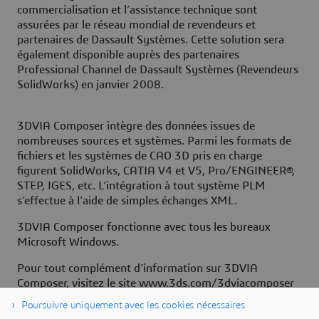
commercialisation et l’assistance technique sont
assurées par le réseau mondial de revendeurs et
partenaires de Dassault Systèmes. Cette solution sera
également disponible auprès des partenaires
Professional Channel de Dassault Systèmes (Revendeurs
SolidWorks) en janvier 2008.
3DVIA Composer intègre des données issues de
nombreuses sources et systèmes. Parmi les formats de
fichiers et les systèmes de CAO 3D pris en charge
figurent SolidWorks, CATIA V4 et V5, Pro/ENGINEER®,
STEP, IGES, etc. L’intégration à tout système PLM
s’effectue à l’aide de simples échanges XML.
3DVIA Composer fonctionne avec tous les bureaux
Microsoft Windows.
Pour tout complément d’information sur 3DVIA
Composer, visitez le site www.3ds.com/3dviacomposer
Poursuivre uniquement avec les cookies nécessaires