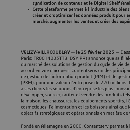
syndication de contenus et le Digital Shelf Anal
Cette plateforme permet à l’industrie des bie
créer et d'optimiser les données produit pour ac
marché, augmenter les ventes et créer des expér
VELIZY-VILLACOUBLAY — le 25 février 2025
— Dass
Paris: FR0014003TT8, DSY.PA) annonce que sa filiale 
du marché des solutions de gestion du cycle de vie de
accord en vue d’acquérir Contentserv, un des principa
de gestion de l’information produit (PIM) et de gestio
(PXM), pour une valeur d’entreprise de 220 millions d
à ses clients les solutions d'entreprise les plus innovan
développer, sourcer, tarifer et vendre des produits tel
la maison, les chaussures, les équipements sportifs, l’
cosmétiques, l’alimentation et les boissons ainsi que le
objectifs stratégiques et opérationnels en matière de 
Fondé en Allemagne en 2000, Contentserv permet à l’