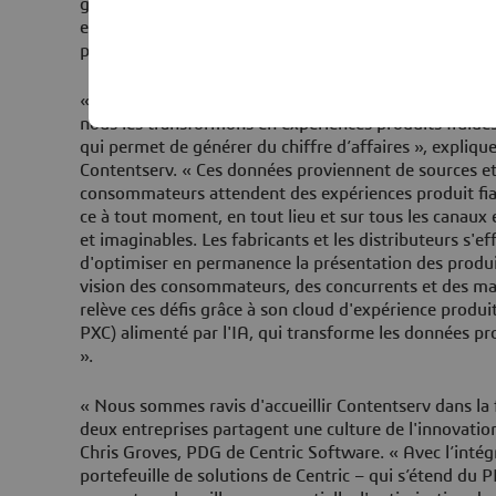
garantir l'exactitude de l'étiquetage de conformité. 
est également renforcée grâce à des expériences de m
personnalisées.
« Chez Contentserv, nous ne nous contentons pas de g
nous les transformons en expériences produits fluides
qui permet de générer du chiffre d’affaires », expliq
Contentserv. « Ces données proviennent de sources et
consommateurs attendent des expériences produit fiabl
ce à tout moment, en tout lieu et sur tous les canaux 
et imaginables. Les fabricants et les distributeurs s'ef
d'optimiser en permanence la présentation des produi
vision des consommateurs, des concurrents et des ma
relève ces défis grâce à son cloud d'expérience produ
PXC) alimenté par l'IA, qui transforme les données prod
».
« Nous sommes ravis d'accueillir Contentserv dans la 
deux entreprises partagent une culture de l'innovation 
Chris Groves, PDG de Centric Software. « Avec l’intég
portefeuille de solutions de Centric – qui s’étend du P