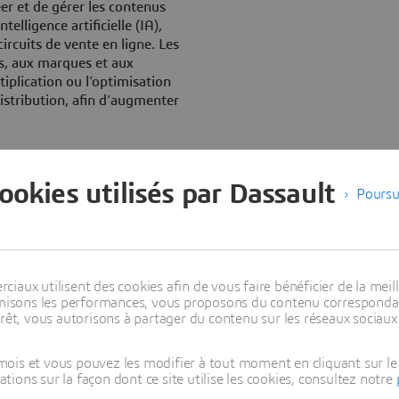
er et de gérer les contenus
telligence artificielle (IA),
circuits de vente en ligne. Les
s, aux marques et aux
tiplication ou l’optimisation
distribution, afin d’augmenter
ients dans 90 pays, ont
e marché, une accélération de
cookies utilisés par Dassault
Poursu
n de 75% de la fiabilité des
verture des canaux de vente
la mode et des biens de
s des tendances de
aux utilisent des cookies afin de vous faire bénéficier de la meill
de gestion des stocks (UGS),
timisons les performances, vous proposons du contenu correspondan
es magasins en propre, les
rêt, vous autorisons à partager du contenu sur les réseaux sociaux
ciaux. La récupération et
la conception à la
ois et vous pouvez les modifier à tout moment en cliquant sur le 
permettent non seulement de
ons sur la façon dont ce site utilise les cookies, consultez notre
ccroître les ventes et de