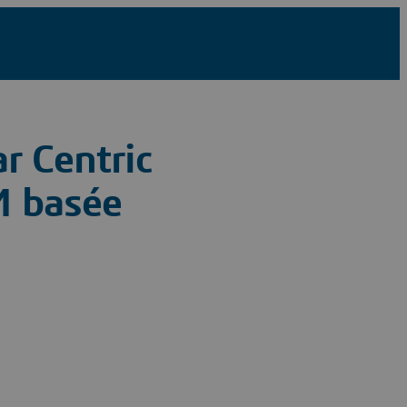
r Centric
M basée