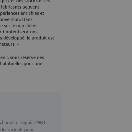
 prix et des stocks et les
s fabricants peuvent
périences enrichies et
conversion. Dans
se sur le marché et
ec Contentserv, nos
s développé, le produit est
cheteurs. »
venir, sous réserve des
 habituelles pour une
ès humain. Depuis 1981,
ndes virtuels pour