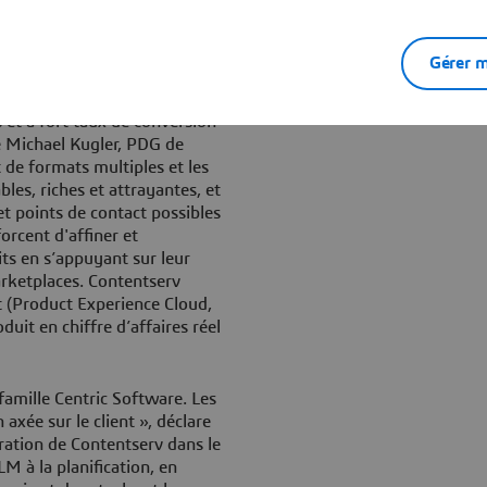
La fidélité des consommateurs
arque contextualisées et
Gérer m
érer les données produit,
 et à fort taux de conversion
ue Michael Kugler, PDG de
 de formats multiples et les
es, riches et attrayantes, et
et points de contact possibles
forcent d'affiner et
ts en s’appuyant sur leur
rketplaces. Contentserv
it (Product Experience Cloud,
uit en chiffre d’affaires réel
famille Centric Software. Les
axée sur le client », déclare
ration de Contentserv dans le
LM à la planification, en