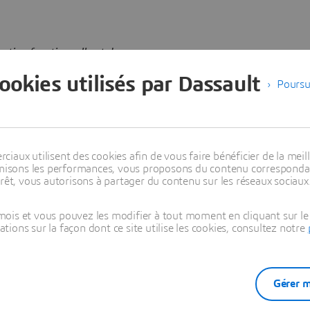
ation fonctionnelle et de
on à une solution à l’échelle
cookies utilisés par Dassault
ident et Directeur Général
Poursu
 acteurs du marché et
ndre la valeur ajoutée que
 à pouvoir tirer parti de notre
hé du PLM.
»
aux utilisent des cookies afin de vous faire bénéficier de la meill
timisons les performances, vous proposons du contenu correspondan
rêt, vous autorisons à partager du contenu sur les réseaux sociaux
our le secteur du 3D PLM.
ois et vous pouvez les modifier à tout moment en cliquant sur le 
u’elle représentait pour nos
ons sur la façon dont ce site utilise les cookies, consultez notre
es, des biens de
ait associée à notre
k, vice-président exécutif
ccueillir l’équipe
Gérer m
t sommes impatients de mettre