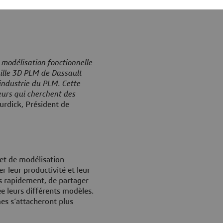
 modélisation fonctionnelle
uille 3D PLM de Dassault
industrie du PLM. Cette
eurs qui cherchent des
urdick, Président de
 et de modélisation
 leur productivité et leur
lus rapidement, de partager
ée leurs différents modèles.
s s’attacheront plus