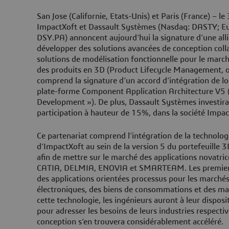
San Jose (Californie, Etats-Unis) et Paris (France) – 
ImpactXoft et Dassault Systèmes (Nasdaq: DASTY; E
DSY.PA) annoncent aujourd’hui la signature d’une alli
développer des solutions avancées de conception colla
solutions de modélisation fonctionnelle pour le marché
des produits en 3D (Product Lifecycle Management, o
comprend la signature d’un accord d’intégration de log
plate-forme Component Application Architecture V5 
Development »). De plus, Dassault Systèmes investir
participation à hauteur de 15%, dans la société Impac
Ce partenariat comprend l’intégration de la technol
d’ImpactXoft au sein de la version 5 du portefeuille
afin de mettre sur le marché des applications novatri
CATIA, DELMIA, ENOVIA et SMARTEAM. Les premiers
des applications orientées processus pour les march
électroniques, des biens de consommations et des mac
cette technologie, les ingénieurs auront à leur disposi
pour adresser les besoins de leurs industries respecti
conception s’en trouvera considérablement accéléré.