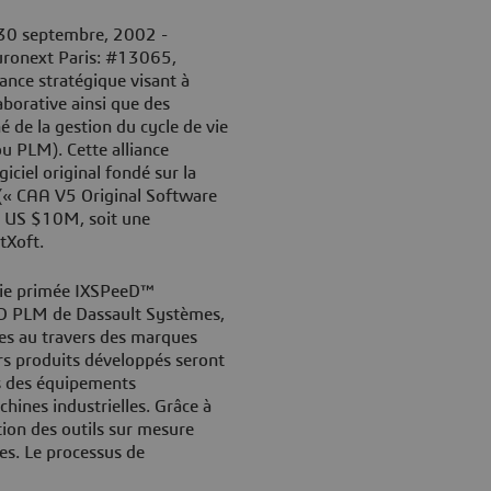
le 30 septembre, 2002 -
uronext Paris: #13065,
ance stratégique visant à
borative ainsi que des
 de la gestion du cycle de vie
u PLM). Cette alliance
iciel original fondé sur la
(« CAA V5 Original Software
a US $10M, soit une
tXoft.
ogie primée IXSPeeD™
 3D PLM de Dassault Systèmes,
ces au travers des marques
 produits développés seront
és des équipements
hines industrielles. Grâce à
tion des outils sur mesure
ves. Le processus de