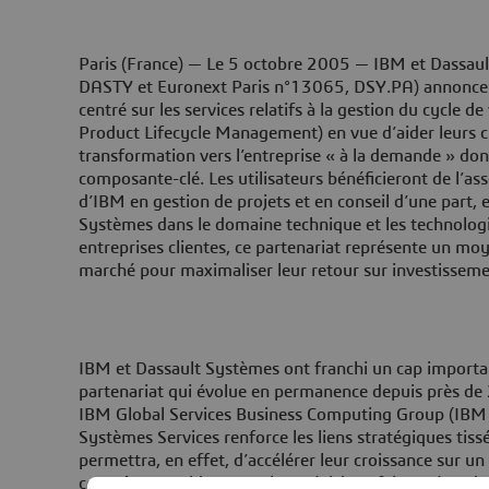
Paris (France) — Le 5 octobre 2005
— IBM et Dassaul
DASTY et Euronext Paris n°13065, DSY.PA) annoncent
centré sur les services relatifs à la gestion du cycle d
Product Lifecycle Management) en vue d’aider leurs cli
transformation vers l’entreprise « à la demande » do
composante-clé. Les utilisateurs bénéficieront de l’a
d’IBM en gestion de projets et en conseil d’une part, e
Systèmes dans le domaine technique et les technologie
entreprises clientes, ce partenariat représente un moy
marché pour maximaliser leur retour sur investisseme
IBM et Dassault Systèmes ont franchi un cap importa
partenariat qui évolue en permanence depuis près de 
IBM Global Services Business Computing Group (IBM 
Systèmes Services renforce les liens stratégiques tissés
permettra, en effet, d’accélérer leur croissance sur 
connaît un rapide essor : les prévisions faisant état d