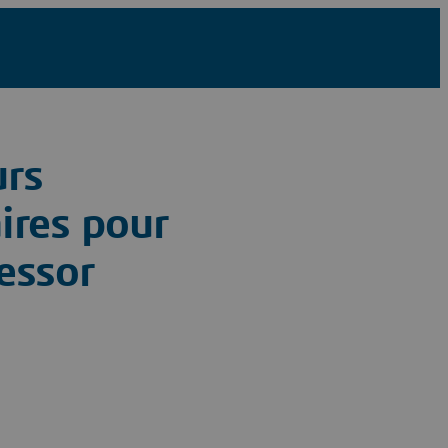
urs
aires pour
essor