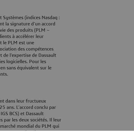
t Systèmes (indices Nasdaq :
 la signature d’un accord
e vie des produits (PLM –
ents à accélérer leur
nt le PLM est une
ssociation des compétences
t de l’expertise de Dassault
s logicielles. Pour les
en sans équivalent sur le
nts.
nt dans leur fructueux
25 ans. L’accord conclu par
IGS BCS) et Dassault
 par les deux sociétés. Il leur
un marché mondial du PLM qui
’une progression des