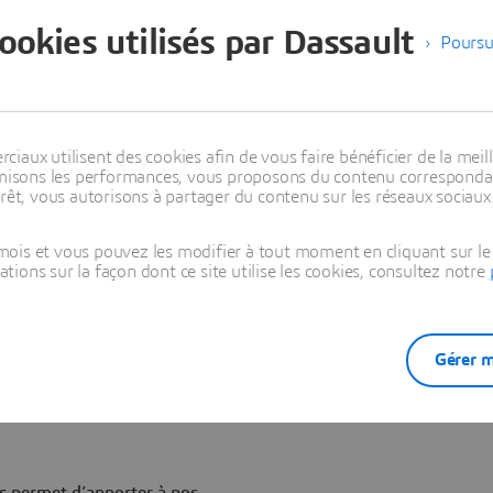
dollars d’ici à 2009.
cookies utilisés par Dassault
Poursu
e utilisera ses propres
cial, apportant des
aux utilisent des cookies afin de vous faire bénéficier de la meill
iser leur retour sur
timisons les performances, vous proposons du contenu correspondan
es services PLM à large
rêt, vous autorisons à partager du contenu sur les réseaux sociaux
épartition précise des
 en technologies PLM —
ois et vous pouvez les modifier à tout moment en cliquant sur le 
ant la voie à des
ons sur la façon dont ce site utilise les cookies, consultez notre
oyées par un plus grand nombre
omaine des prestations de
eil pour assurer le déploiement
 solutions PLM (CATIA,
Gérer m
tiques industrielles » PLM
ystèmes.
s permet d’apporter à nos