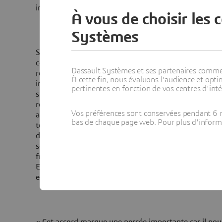
investissements de 8% pour atteindre 25 milliards de 
À vous de choisir les 
Systèmes
Selon les termes de ce nouvel accord, chaque partenair
compétences pour mettre en œuvre un modèle commer
Dassault Systèmes et ses partenaires commerci
réponses de pointe aux clients qui souhaitent maximal
À cette fin, nous évaluons l'audience et op
investissements, en s’appuyant sur des solutions et d
pertinentes en fonction de vos centres d'inté
spectre, ouverts et à forte valeur ajoutée. Selon une r
responsabilités, Dassault Systèmes — leader mondial
Vos préférences sont conservées pendant 6 m
aidera IBM dans le cadre de projets « pionniers », ouvr
bas de chaque page web. Pour plus d'informati
technologies novatrices qui seront par la suite dépl
de clients. IBM IGS BCS, numéro 1 mondial dans le d
services et de conseil, proposera ses services de cons
fructueux de projets PLM grâce au portefeuille V5 de
ENOVIA, DELMIA et SMARTEAM), aux « meilleures pra
et à la propriété intellectuelle d’IBM et de Dassault S
« Cet accord marque une percée importante car il nou