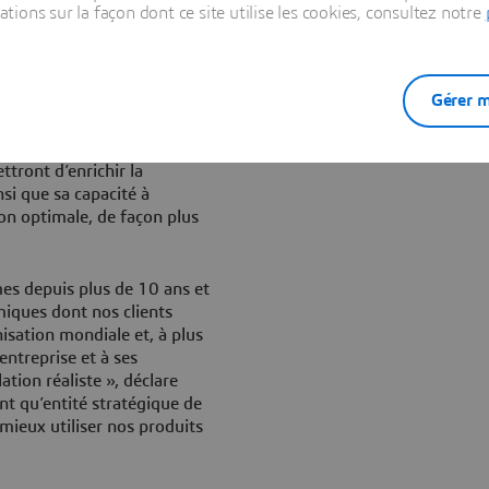
er pour harmoniser leurs
ons sur la façon dont ce site utilise les cookies, consultez notre
ions auxquelles notre
Gérer m
ploration et d’optimisation
un équilibre entre les
 ressources et les délais de
tront d’enrichir la
i que sa capacité à
on optimale, de façon plus
es depuis plus de 10 ans et
iques dont nos clients
sation mondiale et, à plus
entreprise et à ses
tion réaliste », déclare
nt qu’entité stratégique de
mieux utiliser nos produits