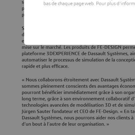
sont des questions que les industriels doivent se pos
bas de chaque page web. Pour plus d'informati
produits avec la nature et la vie. Et ce sont des quest
plateforme 3DEXPERIENCE apporte une réponse. »
Sur un marché en forte croissance, les techniques d’ex
de la conception deviennent cruciales pour parvenir à 
exigences de performance d’un produit, l’efficacité des
mise sur le marché. Les produits de FE-DESIGN permet
plateforme 3DEXPERIENCE de Dassault Systèmes, ains
automatiser le processus de simulation de la concepti
rapide et plus efficace.
« Nous collaborons étroitement avec Dassault Systèm
sommes pleinement conscients des avantages économ
pourront bénéficier immédiatement grâce à son organi
long terme, grâce à son environnement collaboratif d’
technologies avancées de modélisation 3D et de simula
Jürgen Sauter fondateur et CEO de FE-Design. « En ta
Dassault Systèmes, nous pourrons aider nos clients à 
d’un bout à l’autre de leur organisation. »