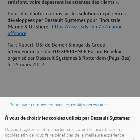
satisfont, voire dépassent les attentes des clients ».
Pour plus d’informations sur les solutions expériences
développées par Dassault Systèmes pour l’industrie
Marine & Offshore :
https://ifwe.3ds.com/fr/marine-
offshore
.
Aart Rupert, DSI de Damen Shipyards Group,
interviendra lors du 3DEXPERIENCE Forum Benelux
organisé par Dassault Systèmes à Rotterdam (Pays-Bas)
le 15 mars 2017.
Poursuivre uniquement avec les cookies nécessaires
À propos de Dassault Systèmes
À vous de choisir les cookies utilisés par Dassault Systèmes
Dassault Systèmes est un accélérateur de progrès
Dassault Systèmes et ses partenaires commerciaux utilisent des
cookies afin de vous faire bénéficier de la meilleure expérience
humain. Depuis 1981, l'entreprise est pionnière