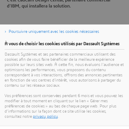
C’est CadCam Design Centar, partenaire commercial
d’IBM, qui installera la solution.
Poursuivre uniquement avec les cookies nécessaires
À vous de choisir les cookies utilisés par Dassault Systèmes
À propos de Dassault Systèmes
Dassault Systèmes et ses partenaires commerciaux utilisent des
cookies afin de vous faire bénéficier de la meilleure expérience
possible sur leurs sites web. À cette fin, nous évaluons l'audience et
Dassault Systèmes est un accélérateur de progrès
optimisons les performances, vous proposons du contenu
humain. Depuis 1981, l'entreprise est pionnière
correspondant à vos interactions, offrons des annonces pertinentes
dans la création de mondes virtuels pour améliorer
en fonction de vos centres d'intérêt, vous autorisons à partager du
contenu sur les réseaux sociaux.
la vie réelle des consommateurs, des patients et
des citoyens. Grâce à la plateforme
Vos préférences sont conservées pendant 6 mois et vous pouvez les
3DEXPERIENCE, ses jumeaux virtuels augmentés
modifier à tout moment en cliquant sur le lien « Gérer mes
préférences de cookies » au bas de chaque page web. Pour plus
par l'IA et ancrés dans la science aident 390 000
d'informations sur la façon dont ce site utilise les cookies,
entreprises, de toutes tailles et de tous secteurs, à
consultez notre
privacy policy
.
collaborer, imaginer et créer des innovations
durables à fort impact. Pour plus d'informations,