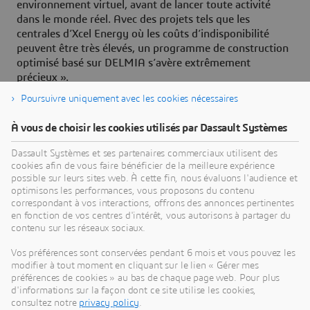
environnement virtuel, avant de lancer toute activité
dans le monde réel. Avec des projets tels que les
centrales d’Xcel Energy où les coûts d’indisponibilité
peuvent être très élevés, un programme de construction
optimisé basé sur DELMIA s’avère extrêmement
précieux ».
Poursuivre uniquement avec les cookies nécessaires
À vous de choisir les cookies utilisés par Dassault Systèmes
À propos de Dassault Systèmes
Dassault Systèmes et ses partenaires commerciaux utilisent des
cookies afin de vous faire bénéficier de la meilleure expérience
possible sur leurs sites web. À cette fin, nous évaluons l'audience et
Dassault Systèmes est un accélérateur de progrès
optimisons les performances, vous proposons du contenu
humain. Depuis 1981, l'entreprise est pionnière
correspondant à vos interactions, offrons des annonces pertinentes
dans la création de mondes virtuels pour améliorer
en fonction de vos centres d'intérêt, vous autorisons à partager du
contenu sur les réseaux sociaux.
la vie réelle des consommateurs, des patients et
des citoyens. Grâce à la plateforme
Vos préférences sont conservées pendant 6 mois et vous pouvez les
3DEXPERIENCE, ses jumeaux virtuels augmentés
modifier à tout moment en cliquant sur le lien « Gérer mes
préférences de cookies » au bas de chaque page web. Pour plus
par l'IA et ancrés dans la science aident 390 000
d'informations sur la façon dont ce site utilise les cookies,
entreprises, de toutes tailles et de tous secteurs, à
consultez notre
privacy policy
.