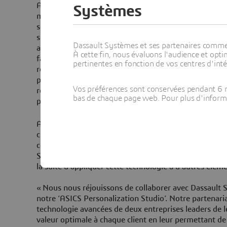
ASICS s’appuie sur son savoir-faire exclusif, soutenu 
Systèmes
modélisation et de simulation de Dassault Systèmes, 
semelles intérieures en se basant sur les données de 
simulées sur la plateforme 3DEXPERIENCE. Une tech
Dassault Systèmes et ses partenaires commerci
avancée est ensuite utilisée pour créer la semelle, une 
À cette fin, nous évaluons l'audience et op
fabriquée à partir d’un matériau très flexible superpos
pertinentes en fonction de vos centres d'inté
respirable et d’une grande souplesse. Le degré de sou
précision en fonction des différentes parties du pied a
Vos préférences sont conservées pendant 6 m
récupération physique tout en réduisant les tensions 
bas de chaque page web. Pour plus d'informati
performances.
ASICS prévoit d’effectuer des tests opérationnels et de 
clients au cours d’une campagne d’essais menée dans 
commercialisation à plus grande échelle. En 2025, L’
Studio » sera transféré au Japon pour de nouveaux tes
la suite d’appliquer cette technologie à d’autres élém
« Nous nous réjouissons de collaborer avec Dassault 
notre ‘ASICS Personalization Studio’. Notre partenariat
technologie avancées de deux entreprises leaders de 
valeur optimale à chaque client en leur permettant de 