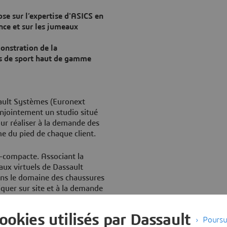
se sur l’expertise d'ASICS en
nce et sur les jumeaux
onstration de la
es de sport haut de gamme
ult Systèmes (Euronext
jointement un studio situé
ur réaliser à la demande des
me du pied de chaque client.
a-compacte. Associant la
ux virtuels de Dassault
ans le domaine des chaussures
iquer sur site et à la demande
ux spécifications de chaque
cookies utilisés par Dassault
Poursu