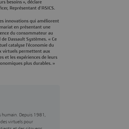
rs besoins », déclare
icer, Représentant d’ASICS.
s innovations qui améliorent
rtenariat en présentant une
érience du consommateur au
al de Dassault Systèmes. « Ce
uel catalyse l’économie du
ux virtuels permettent aux
s et les expériences de leurs
onomiques plus durables. »
ès humain. Depuis 1981,
ndes virtuels pour
tients et des citoyens.