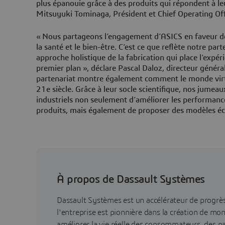
plus épanouie grâce à des produits qui répondent à leu
Mitsuyuki Tominaga, Président et Chief Operating Off
« Nous partageons l’engagement d’ASICS en faveur de
la santé et le bien-être. C’est ce que reflète notre pa
approche holistique de la fabrication qui place l’exp
premier plan », déclare Pascal Daloz, directeur génér
partenariat montre également comment le monde virt
21e siècle. Grâce à leur socle scientifique, nos jumea
industriels non seulement d’améliorer les performance
produits, mais également de proposer des modèles éc
À propos de Dassault Systèmes
Dassault Systèmes est un accélérateur de progr
l'entreprise est pionnière dans la création de mo
améliorer la vie réelle des consommateurs, des pa