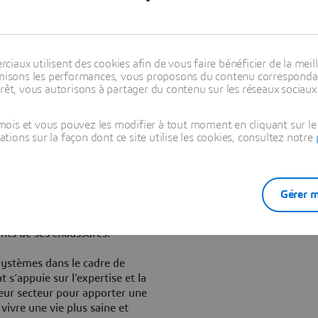
par la technologie de
pour concevoir la forme des
la forme du pied modélisées et
nologie d’impression 3D
aux utilisent des cookies afin de vous faire bénéficier de la meill
structure en treillis épaisse
timisons les performances, vous proposons du contenu correspondan
é pour offrir un produit fini
rêt, vous autorisons à partager du contenu sur les réseaux sociaux
plesse peut être modifié avec
fin de favoriser la
ois et vous pouvez les modifier à tout moment en cliquant sur le 
et en améliorant les
ons sur la façon dont ce site utilise les cookies, consultez notre
veiller sur la satisfaction des
l’optique d’une
Gérer m
« ASICS Personalization
ts, la Société envisageant par
ents de ses chaussures.
Systèmes dans le cadre de
 s’appuie sur l’expertise et la
leur secteur pour apporter une
vivre une vie plus saine et