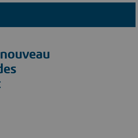
 nouveau
des
t