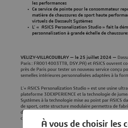
les performances
Ce service de pointe pour le consommateur repo
matière de chaussures de sport haute performa
virtuels de Dassault Systèmes
L’ « ASICS Personalization Studio » fait la dém
personnalisation à grande échelle de chaussur
VELIZY-VILLACOUBLAY — le 25 juillet 2024 —
Dassa
Paris : FR0014003TT8, DSY.PA) et ASICS ouvrent con
près de Paris pour tester un nouveau service conçu po
semelles intérieures personnalisées adaptées à la for
L’« ASICS Personalization Studio » est une usine ultr
plateforme 3DEXPERIENCE et la technologie de jumea
Systèmes à la technologie mise au point par ASICS d
de sport, cette structure modulaire permettra de fabr
des éléments de chaussure répondant avec précision a
client.
À vous de choisir les 