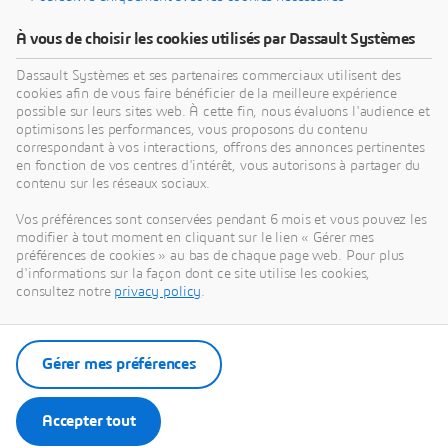
entreprises industrielles locales dans le but de valider les
différentes simulations.
À vous de choisir les cookies utilisés par Dassault Systèmes
SIMULIA, un logiciel largement utilisé dans les industries
Dassault Systèmes et ses partenaires commerciaux utilisent des
aéronautique et automobile, a déjà joué un rôle clé au
cookies afin de vous faire bénéficier de la meilleure expérience
service de la communauté OPEN COVID-19 du
possible sur leurs sites web. À cette fin, nous évaluons l'audience et
3DEXPERIENCE Lab en améliorant la conception
optimisons les performances, vous proposons du contenu
d’équipements de protection individuelle (EPI). Pour plus
correspondant à vos interactions, offrons des annonces pertinentes
d’informations sur les projets issus des initiatives du Lab
en fonction de vos centres d'intérêt, vous autorisons à partager du
contenu sur les réseaux sociaux.
:
https://go.3ds.com/opencovid19
Vos préférences sont conservées pendant 6 mois et vous pouvez les
modifier à tout moment en cliquant sur le lien « Gérer mes
préférences de cookies » au bas de chaque page web. Pour plus
d'informations sur la façon dont ce site utilise les cookies,
consultez notre
privacy policy
.
Gérer mes préférences
Accepter tout