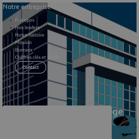
Notre entreprise
À propos
Nos leaders
Notre histoire
Mission
Bureaux
Chiffres clés et FAQs
Contact
France
Dassault Systèmes Labège