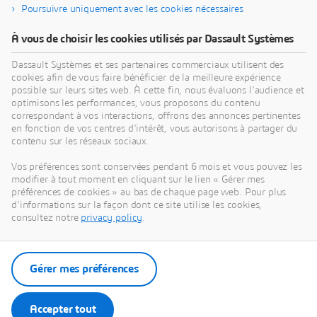
vous aider à repenser vos produits, vos processus
Poursuivre uniquement avec les cookies nécessaires
et vos business models pour mettre au point des
innovations durables révolutionnaires.
À vous de choisir les cookies utilisés par Dassault Systèmes
Dassault Systèmes et ses partenaires commerciaux utilisent des
cookies afin de vous faire bénéficier de la meilleure expérience
Découvrir notre vision
possible sur leurs sites web. À cette fin, nous évaluons l'audience et
optimisons les performances, vous proposons du contenu
correspondant à vos interactions, offrons des annonces pertinentes
en fonction de vos centres d'intérêt, vous autorisons à partager du
contenu sur les réseaux sociaux.
Nos actualités
Vos préférences sont conservées pendant 6 mois et vous pouvez les
modifier à tout moment en cliquant sur le lien « Gérer mes
préférences de cookies » au bas de chaque page web. Pour plus
Accédez à l'ensemble des communiqués de presse
d'informations sur la façon dont ce site utilise les cookies,
et ressources de Dassault Systèmes.
consultez notre
privacy policy
.
Découvrir nos actualités
Gérer mes préférences
Accepter tout