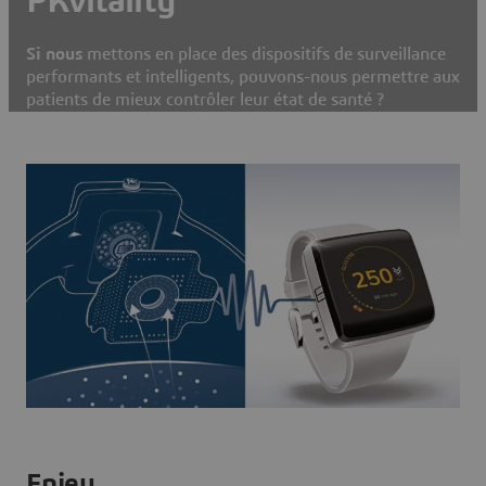
PKvitality
Si nous
mettons en place des dispositifs de surveillance
performants et intelligents, pouvons-nous permettre aux
patients de mieux contrôler leur état de santé ?
Enjeu