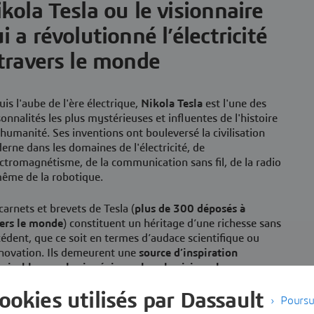
kola Tesla ou le visionnaire
i a révolutionné l’électricité
travers le monde
is l'aube de l'ère électrique,
Nikola Tesla
est l'une des
onnalités les plus mystérieuses et influentes de l'histoire
'humanité. Ses inventions ont bouleversé la civilisation
rne dans les domaines de l'électricité, de
ectromagnétisme, de la communication sans fil, de la radio
même de la robotique.
carnets et brevets de Tesla (
plus de 300 déposés à
vers le monde
) constituent un héritage d’une richesse sans
édent, que ce soit en termes d’audace scientifique ou
novation. Ils demeurent une
source d’inspiration
uisable pour les ingénieurs, les physiciens, les penseurs
es innovateurs
.
cookies utilisés par Dassault
Poursu
ntégrant cet héritage au monde virtuel, ses inventions