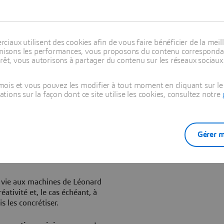
 désormais plus facilement accessibles, compréhensibles
eproductibles. Elles deviennent des expériences
tablement vivantes, portées par l'intelligence collective et
génierie moderne.
aux utilisent des cookies afin de vous faire bénéficier de la meill
timisons les performances, vous proposons du contenu correspondan
rêt, vous autorisons à partager du contenu sur les réseaux sociaux
ois et vous pouvez les modifier à tout moment en cliquant sur le 
ons sur la façon dont ce site utilise les cookies, consultez notre
Gérer m
 :
redonner vie aux inventions
 et à la simulation avancée, y
vie aux machines de Léonard
réativité et, le cas échéant, à
s les concrétiser.