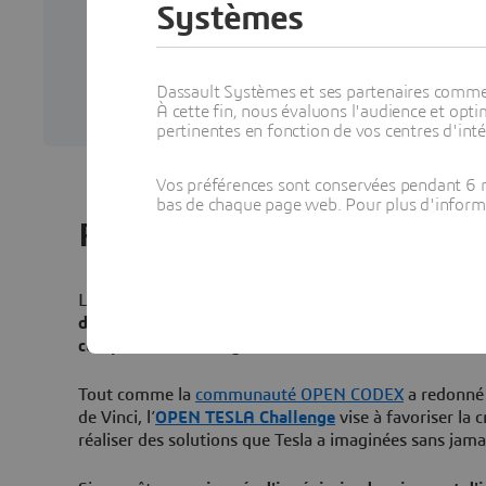
Systèmes
sont
et r
véri
l'in
Dassault Systèmes et ses partenaires commerci
À cette fin, nous évaluons l'audience et op
pertinentes en fonction de vos centres d'inté
Vos préférences sont conservées pendant 6 m
bas de chaque page web. Pour plus d'informati
Relevez le défi
La communauté s’est engagée dans un défi historique
de Tesla grâce à la conception de jumeaux virtuels 3D
compris l'électromagnétisme.
Tout comme la
communauté OPEN CODEX
a redonné 
de Vinci, l’
OPEN TESLA Challenge
vise à favoriser la c
réaliser des solutions que Tesla a imaginées sans jamai