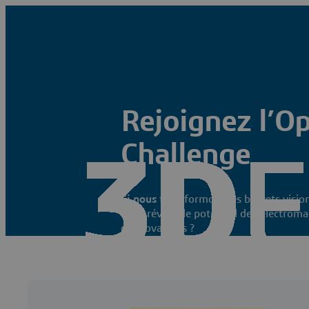
Rejoignez l’O
Challenge
Si nous
transformons les brevets visio
nous
révéler le potentiel de l'électrom
d’innovateurs ?