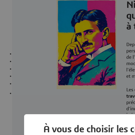
Ni
qu
à 
Depu
pers
Un laboratoire d'innovation
de l
Programmes pour start-ups
mode
Portfolio
l'él
La vie du Lab
et 
Actualités
Les 
Candidater
tra
préc
d’in
inép
et l
À vous de choisir les 
En i