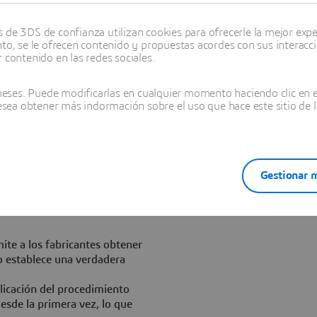
o Monica Menghini,
ón de Dassault Systèmes. "Con
de 3DS de confianza utilizan cookies para ofrecerle la mejor experi
A, el tiempo y el presupuesto
nto, se le ofrecen contenido y propuestas acordes con sus interacc
ión va en aumento. Nuestra
 contenido en las redes sociales.
 la experiencia orientadas a
etivos de negocio en un
ses. Puede modificarlas en cualquier momento haciendo clic en el
expectativas de los
desea obtener más indormación sobre el uso que hace este sitio de l
 solución basada en la
Gestionar m
s dispersos e "integrar" los
d y el cumplimiento y
te a los fabricantes obtener
o establece una verdadera
licación del procedimiento
esde la primera vez, lo que