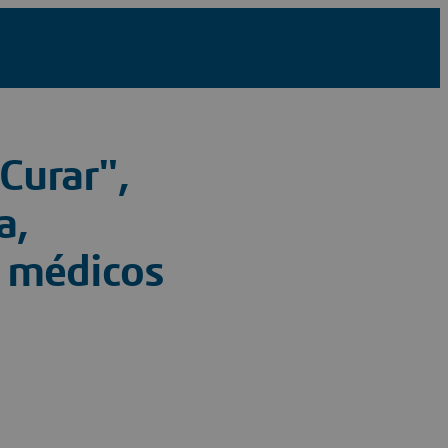
Curar",
a,
s médicos