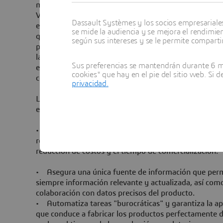
médicos para lograr mayor calidad y seguridad", dij
Vicepresidente Ejecutivo, Industria y Comercializaci
Dassault Systèmes y los socios empresariales 
el número de cartas de advertencia emitidas por la FD
se mide la audiencia y se mejora el rendimie
que los fabricantes gastan en actividades de regulac
según sus intereses y se le permite compartir
plataforma
3D
EXPERIENCE, con soluciones basadas en
la industria permite a las empresas gestionar sus obj
Sus preferencias se mantendrán durante 6 me
entorno regulatorio complejo, mientras aprenden las 
cookies" que hay en el pie del sitio web. Si 
consumidores respecto de los productos de seguros".
privacidad.
Lanzada durante AdvaMed 2012 Conference, la nueva
experiencia, "Licencia para Curar":
• Permite a las empresas eliminar los procesos y dato
reglamentos en el activo, la optimización de la calida
reducción de costos y el tiempo de comercialización.
• Asegura una única fuente de información que permi
siempre información relevante y actualizada, así com
colaboración con datos precisos del producto.
• Automatiza tareas "burocráticas" y garantiza la ap
que conduce a fabricar los productos perfectamente d