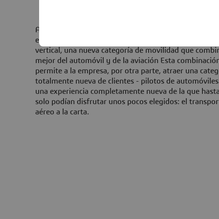
AeroMobil, empresa con sede en Eslovaquia, por ejem
está recibiendo reservas para un coche volador de de
vertical, una nueva categoría de movilidad que combi
mejor del automóvil y de la aviación Esta combinació
permite a la empresa, por otra parte, atraer una categ
totalmente nueva de clientes - pilotos de automóviles
una experiencia completamente nueva de la que hast
solo podían disfrutar unos pocos elegidos: el transpor
aéreo a la carta.