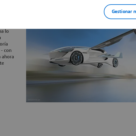
Gestionar m
plo,
spegue
na lo
n
oría
 - con
a ahora
te