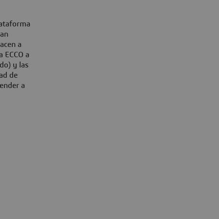
lataforma
ran
hacen a
 a ECCO a
do) y las
dad de
ender a