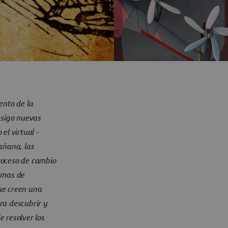
nto de la
nsigo nuevas
el virtual -
añana, las
roceso de cambio
emas de
ue creen una
ra descubrir y
 resolver los