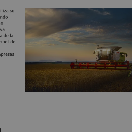
liza su
undo
án
eva
a de la
ernet de
mpresas
a