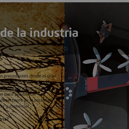
e la industria
o
n precedentes desde el gran
e Gutenberg ponía los libros -
das las personas. En la
ue hace posible un
os sectores de la sociedad
ar y comerciar.
tria?