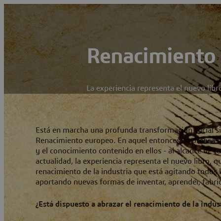
Renacimiento d
La experiencia representa el nuevo libr
Está en marcha una profunda transformación social si
Renacimiento europeo. En aquel entonces, la prensa d
y el conocimiento contenido en ellos - al alcance de to
actualidad, la experiencia representa el nuevo libro, q
renacimiento de la industria que está agitando todos l
aportando nuevas formas de inventar, aprender, fabric
¿Está dispuesto a abrazar el renacimiento de la indus