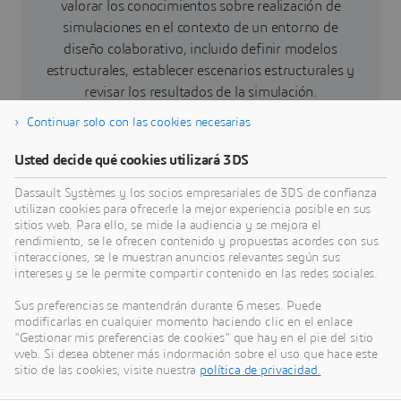
valorar los conocimientos sobre realización de
simulaciones en el contexto de un entorno de
diseño colaborativo, incluido definir modelos
estructurales, establecer escenarios estructurales y
revisar los resultados de la simulación.
Continuar solo con las cookies necesarias
Explorar detalles del examen
Usted decide qué cookies utilizará 3DS
Dassault Systèmes y los socios empresariales de 3DS de confianza
Insignia digital disponible
utilizan cookies para ofrecerle la mejor experiencia posible en sus
sitios web. Para ello, se mide la audiencia y se mejora el
rendimiento, se le ofrecen contenido y propuestas acordes con sus
interacciones, se le muestran anuncios relevantes según sus
intereses y se le permite compartir contenido en las redes sociales.
Sus preferencias se mantendrán durante 6 meses. Puede
modificarlas en cualquier momento haciendo clic en el enlace
"Gestionar mis preferencias de cookies" que hay en el pie del sitio
Contactar con un partner
web. Si desea obtener más indormación sobre el uso que hace este
sitio de las cookies, visite nuestra
política de privacidad.
¿Listo para certificarse? Busque un partner de Educación