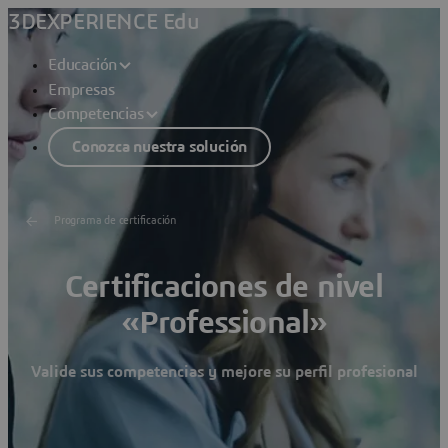
3DEXPERIENCE Edu
Educación
Empresas
Competencias
Conozca nuestra solución
Programa de certificación
Certificaciones de nivel
«Professional»
Valide sus competencias y mejore su perfil profesional