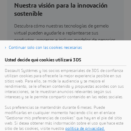
Nuestra visión para la innovación
sostenible
Descubra cómo nuestras tecnologías de gemelo
virtual pueden ayudarle a replantearse sus
productos, procesos e incluso modelos de negocios
que permitan conseguir unas innovaciones
Continuar solo con las cookies necesarias
sostenibles radicalmente nuevas.
Usted decide qué cookies utilizará 3DS
Dassault Systèmes y los socios empresariales de 3DS de confianza
Ir a sostenibilidad
utilizan cookies para ofrecerle la mejor experiencia posible en sus
sitios web. Para ello, se mide la audiencia y se mejora el
rendimiento, se le ofrecen contenido y propuestas acordes con sus
interacciones, se le muestran anuncios relevantes según sus
intereses y se le permite compartir contenido en las redes sociales.
Últimas novedades
Sus preferencias se mantendrán durante 6 meses. Puede
modificarlas en cualquier momento haciendo clic en el enlace
"Gestionar mis preferencias de cookies" que hay en el pie del sitio
Acceso a todas las notas de prensa y recursos de
web. Si desea obtener más indormación sobre el uso que hace este
redes sociales de Dassault Systèmes.
sitio de las cookies, visite nuestra
política de privacidad.