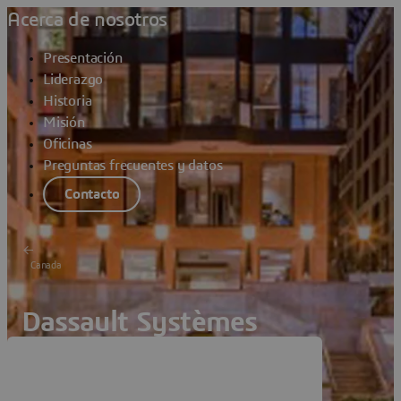
Acerca de nosotros
Presentación
Liderazgo
Historia
Misión
Oficinas
Preguntas frecuentes y datos
Contacto
Canada
Dassault Systèmes
Montreal