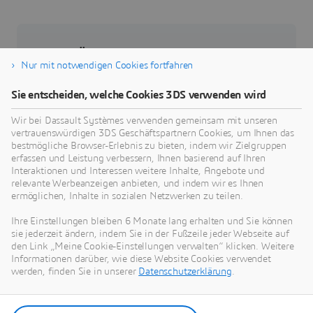
Über Dassault Systèmes
Nur mit notwendigen Cookies fortfahren
Dassault Systèmes ist ein Impulsgeber für
Sie entscheiden, welche Cookies 3DS verwenden wird
menschlichen Fortschritt. Seit 1981 ist das
Unternehmen führend in der Entwicklung
Wir bei Dassault Systèmes verwenden gemeinsam mit unseren
vertrauenswürdigen 3DS Geschäftspartnern Cookies, um Ihnen das
virtueller Technologien, die das reale Leben von
bestmögliche Browser-Erlebnis zu bieten, indem wir Zielgruppen
Verbrauchern, Patienten und Bürgern verbessern.
erfassen und Leistung verbessern, Ihnen basierend auf Ihren
Mehr als 370.000 Kunden aller Größen und
Interaktionen und Interessen weitere Inhalte, Angebote und
relevante Werbeanzeigen anbieten, und indem wir es Ihnen
Branchen arbeiten auf der
3D
EXPERIENCE
ermöglichen, Inhalte in sozialen Netzwerken zu teilen.
plattform von Dassault Systèmes zusammen,
entwickeln Ideen und realisieren nachhaltige
Ihre Einstellungen bleiben 6 Monate lang erhalten und Sie können
sie jederzeit ändern, indem Sie in der Fußzeile jeder Webseite auf
Innovationen, die sich positiv auf das private und
den Link „Meine Cookie-Einstellungen verwalten“ klicken. Weitere
öffentliche gesellschaftliche Leben auswirken.
Informationen darüber, wie diese Website Cookies verwendet
Weitere Informationen erhalten Sie
werden, finden Sie in unserer
Datenschutzerklärung
.
unter:
www.3ds.com/de